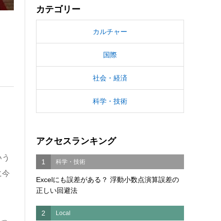
カテゴリー
カルチャー
国際
社会・経済
科学・技術
アクセスランキング
いう
1
科学・技術
に今
Excelにも誤差がある？ 浮動小数点演算誤差の
正しい回避法
2
Local
なっ