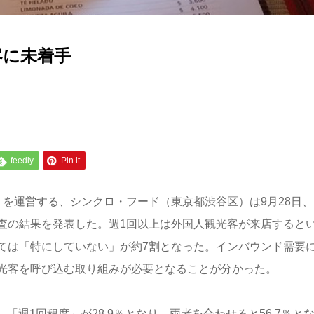
客に未着手
feedly
Pin it
」を運営する、シンクロ・フード（東京都渋谷区）は9月28日、
査の結果を発表した。週1回以上は外国人観光客が来店すると
ては「特にしていない」が約7割となった。インバウンド需要
光客を呼び込む取り組みが必要となることが分かった。
「週1回程度」が28.9％となり、両者を合わせると56.7％と