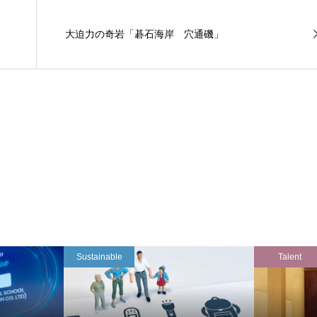
大迫力の奇岩「碁石海岸 穴通磯」
Sustainable
Talent