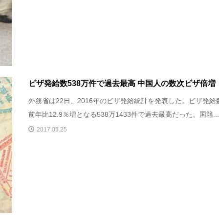
ビザ発給数538万件で過去最高 中国人の数次ビザ倍増
外務省は22日、2016年のビザ発給統計を発表した。ビザ発給
前年比12.9％増となる538万1433件で過去最高だった。国籍..
2017.05.25