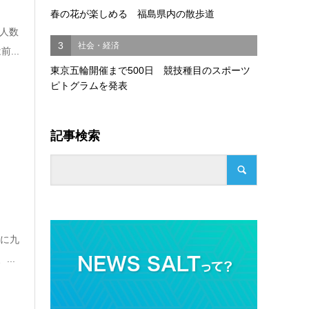
春の花が楽しめる 福島県内の散歩道
国人数
3
社会・経済
...
東京五輪開催まで500日 競技種目のスポーツ
ピトグラムを発表
記事検索
年に九
..