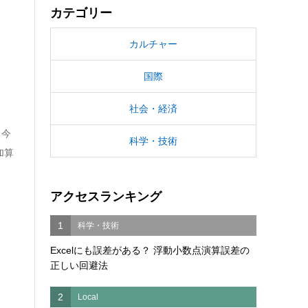
カテゴリー
カルチャー
国際
社会・経済
、今
科学・技術
加算
アクセスランキング
1
科学・技術
Excelにも誤差がある？ 浮動小数点演算誤差の
正しい回避法
2
Local