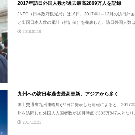
2017年訪日外国人数が過去最高2869万人を記録
JNTO（日本政府観光局）は16日、2017年1～12月の訪日外
と出国日本人数の累計（推計値）を発表した。訪日外国人数は前
2018.01.19
九州への訪日客過去最高更新、アジアから多く
国土交通省九州運輸局が7日に発表した速報によると、2017
州を訪問した外国人入国者数が10月時点で393万847人となり、.
2017.12.21