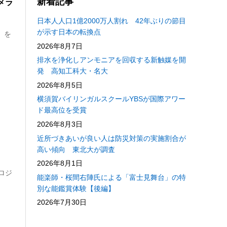
新着記事
メラ
日本人人口1億2000万人割れ 42年ぶりの節目
が示す日本の転換点
」を
2026年8月7日
排水を浄化しアンモニアを回収する新触媒を開
発 高知工科大・名大
2026年8月5日
横須賀バイリンガルスクールYBSが国際アワー
ド最高位を受賞
2026年8月3日
近所づきあいが良い人は防災対策の実施割合が
高い傾向 東北大が調査
2026年8月1日
ロジ
能楽師・桜間右陣氏による「富士見舞台」の特
別な能鑑賞体験【後編】
2026年7月30日