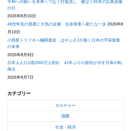
平和への願いを未来へつなぐ灯籠流し 被ばく81年の広島原爆
の日
2026年8月10日
48光年先の惑星に大気の証拠 生命探査へ新たな一歩
2026年8
月10日
小惑星トリフネへ極限接近 はやぶさ2が描く日本の宇宙探査
の未来
2026年8月9日
日本人人口1億2000万人割れ 42年ぶりの節目が示す日本の転
換点
2026年8月7日
カテゴリー
カルチャー
国際
社会・経済