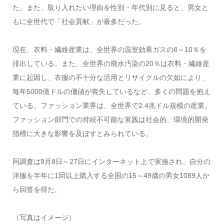
た。また、取り入れたい理由を性別・年代別に見ると、男女と
もに全世代で「社会貢献」が最多だった。
現在、衣料・繊維産業は、全世界の温室効果ガスの8～10％を
排出している。また、全世界の廃水汚染の20％は衣料・繊維産
業に起因し、衣服の不十分な活用とリサイクルの欠如により、
毎年5000億ドルの価値が喪失しているなど、多くの問題を抱え
ている。ファッション業界は、全世界で2.4兆ドル規模の産業。
ファッション部門での持続不可能な実践は社会的、環境的開発
指標に大きな影響を及ぼすとみられている。
同調査は8月8日～27日にインターネット上で実施され、自分の
洋服を半年に1回以上購入する全国の15～49歳の男女1089人か
ら回答を得た。
（写真はイメージ）