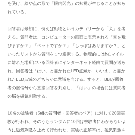
を受け、線や点の形で「眼内閃光」の知覚が生じることが知ら
れている。
回答者は最初に、例えば動物というカテゴリーから「犬」を考
える。質問者は、コンピューターの画面に表示される「空を飛
びますか？」「ペットですか？」「しっぽはありますか？」と
いったリストから質問を１つ選択する。物理的には約1マイル
に離れた場所にいる回答者にインターネット経由で質問が送ら
れ、回答者は「はい」と書かれたLED点滅か「いいえ」と書か
れたLED点滅のどちらかに意識を向ける。すると、BBIが回答
者の脳信号から直接回答を判別し、「はい」の場合には質問者
の脳を磁気刺激する。
10名の被験者（5組の質問者・回答者のペア）に対して20回実
験が行われ、そのうちランダムに10回は被験者にわからないよ
うに磁気刺激を止めて行われた。実験の正解率は、磁気刺激を