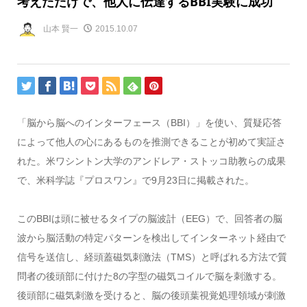
考えただけで、他人に伝達するBBI実験に成功
山本 賢一
2015.10.07
「脳から脳へのインターフェース（BBI）」を使い、質疑応答
によって他人の心にあるものを推測できることが初めて実証さ
れた。米ワシントン大学のアンドレア・ストッコ助教らの成果
で、米科学誌『プロスワン』で9月23日に掲載された。
このBBIは頭に被せるタイプの脳波計（EEG）で、回答者の脳
波から脳活動の特定パターンを検出してインターネット経由で
信号を送信し、経頭蓋磁気刺激法（TMS）と呼ばれる方法で質
問者の後頭部に付けた8の字型の磁気コイルで脳を刺激する。
後頭部に磁気刺激を受けると、脳の後頭葉視覚処理領域が刺激