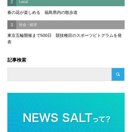
2
Local
春の花が楽しめる 福島県内の散歩道
3
社会・経済
東京五輪開催まで500日 競技種目のスポーツピトグラムを発
表
記事検索