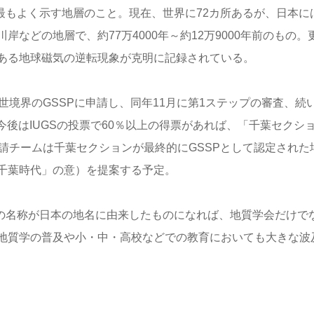
最もよく示す地層のこと。現在、世界に72カ所あるが、日本に
などの地層で、約77万4000年～約12万9000年前のもの。
ある地球磁気の逆転現象が克明に記録されている。
新世境界のGSSPに申請し、同年11月に第1ステップの審査、続
。今後はIUGSの投票で60％以上の得票があれば、「千葉セクシ
申請チームは千葉セクションが最終的にGSSPとして認定された
千葉時代」の意）を提案する予定。
代の名称が日本の地名に由来したものになれば、地質学会だけで
地質学の普及や小・中・高校などでの教育においても大きな波