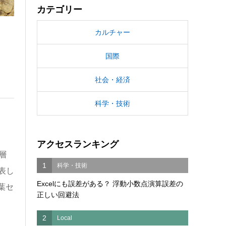
カテゴリー
カルチャー
国際
社会・経済
科学・技術
アクセスランキング
層
1
科学・技術
表し
Excelにも誤差がある？ 浮動小数点演算誤差の
葉セ
正しい回避法
2
Local