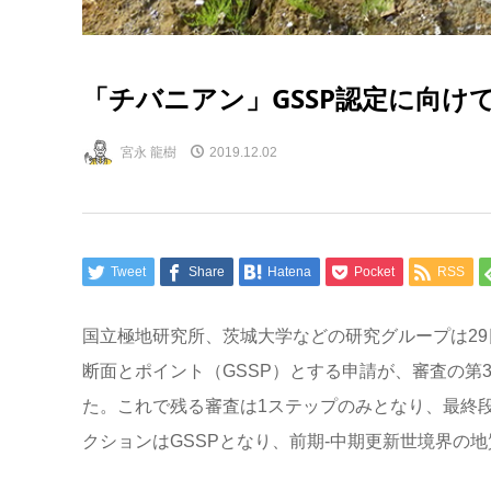
「チバニアン」GSSP認定に向け
宮永 龍樹
2019.12.02
Tweet
Share
Hatena
Pocket
RSS
国立極地研究所、茨城大学などの研究グループは2
断面とポイント（GSSP）とする申請が、審査の第
た。これで残る審査は1ステップのみとなり、最終段
クションはGSSPとなり、前期‐中期更新世境界の