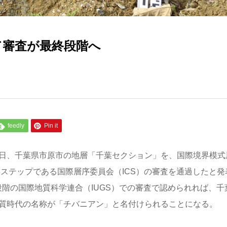
て審査が最終段階へ
feedly
Pin it
9日、千葉県市原市の地層「千葉セクション」を、国際境界模式
3ステップである国際層序委員会（ICS）の審査を通過したと発
階の国際地質科学連合（IUGS）での審査で認められれば、千
地質時代の名称が「チバニアン」と名付けられることになる。