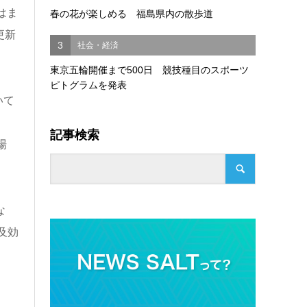
はま
春の花が楽しめる 福島県内の散歩道
更新
3
社会・経済
東京五輪開催まで500日 競技種目のスポーツ
ピトグラムを発表
いて
ョ
記事検索
場
な
及効