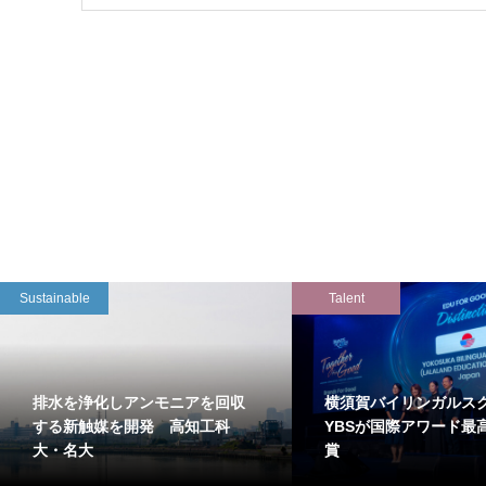
Sustainable
Talent
排水を浄化しアンモニアを回収
横須賀バイリンガルス
する新触媒を開発 高知工科
YBSが国際アワード最
大・名大
賞