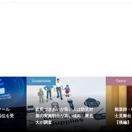
Sustainable
Talent
クール
近所づきあいが良い人は防災対
能楽師・
高位を受
策の実施割合が高い傾向 東北
士見舞台
大が調査
【後編】