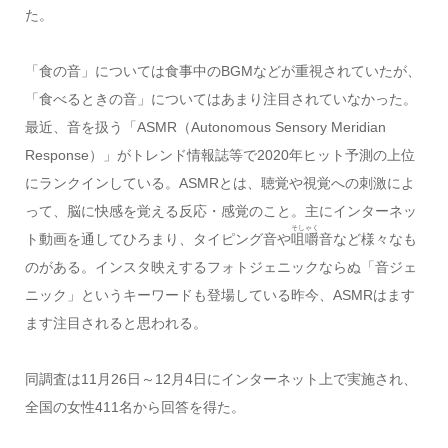
た。
「食の音」については食事中のBGMなどが重視されていたが、
「食べるときの音」についてはあまり注目されていなかった。
最近、音を扱う「ASMR（Autonomous Sensory Meridian
Response）」がトレンド情報誌等で2020年ヒット予測の上位
にランクインしている。ASMRとは、聴覚や視覚への刺激によ
って、脳に快感を覚える反応・感覚のこと。主にインターネッ
そしゃく
ト動画を通してひろまり、タイピング音や
咀嚼
音など様々なも
のがある。インスタ映えするフォトジェニックならぬ「音ジェ
ニック」というキーワードも登場している昨今、ASMRはます
ます注目されると思われる。
同調査は11月26日～12月4日にインターネット上で実施され、
全国の女性411名から回答を得た。