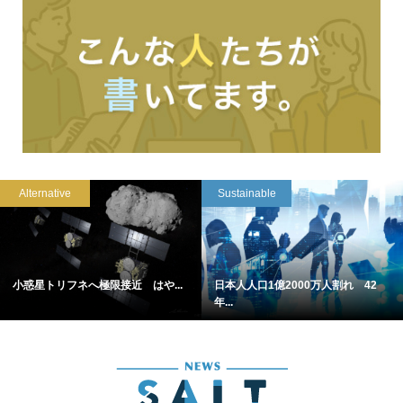
Alternative
Sustainable
小惑星トリフネへ極限接近 はや...
日本人人口1億2000万人割れ 42
年...