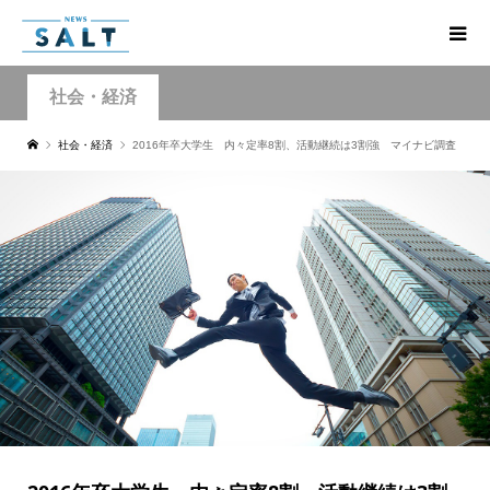
社会・経済
社会・経済
2016年卒大学生 内々定率8割、活動継続は3割強 マイナビ調査