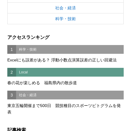
社会・経済
科学・技術
アクセスランキング
1
科学・技術
Excelにも誤差がある？ 浮動小数点演算誤差の正しい回避法
2
Local
春の花が楽しめる 福島県内の散歩道
3
社会・経済
東京五輪開催まで500日 競技種目のスポーツピトグラムを発
表
記事検索