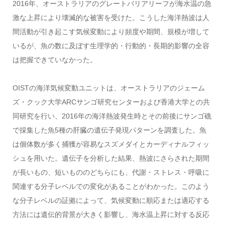
2016年、オーストラリアのグレートバリアリーフが海水温の急
激な上昇により壊滅的な被害を受けた。こうした海洋熱波は人
間活動が引き起こす気候変動により頻度や期間、規模が増して
いるが、魚の数に及ぼす生理学的・行動的・長期的影響の全容
は把握できていなかった。
OISTの海洋気候変動ユニットは、オーストラリアのジェーム
ズ・クック大学ARCサンゴ研究センターおよび香港大学との共
同研究を行い、2016年の海洋熱波発生時とその前後にサンゴ礁
で採集した魚5種の肝臓の遺伝子発現パターンを調査した。魚
は個体数が多く捕獲が容易なスズメダイとカーディナルフィッ
シュを用いた。遺伝子を分析した結果、熱波にさらされた期間
が長いもの、短いもののどちらにも、代謝・ストレス・呼吸に
関連する分子レベルでの変化があることがわかった。このよう
な分子レベルの証拠によって、気候変動に順応または適応する
方法には遺伝的背景が大きく影響し、海水温上昇に対する反応