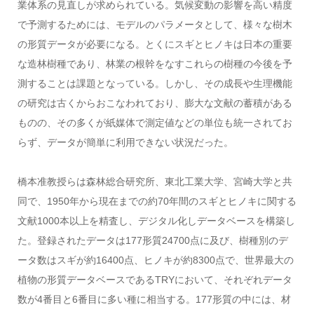
業体系の見直しが求められている。気候変動の影響を高い精度
で予測するためには、モデルのパラメータとして、様々な樹木
の形質データが必要になる。とくにスギとヒノキは日本の重要
な造林樹種であり、林業の根幹をなすこれらの樹種の今後を予
測することは課題となっている。しかし、その成長や生理機能
の研究は古くからおこなわれており、膨大な文献の蓄積がある
ものの、その多くが紙媒体で測定値などの単位も統一されてお
らず、データが簡単に利用できない状況だった。
橋本准教授らは森林総合研究所、東北工業大学、宮崎大学と共
同で、1950年から現在までの約70年間のスギとヒノキに関する
文献1000本以上を精査し、デジタル化しデータベースを構築し
た。登録されたデータは177形質24700点に及び、樹種別のデ
ータ数はスギが約16400点、ヒノキが約8300点で、世界最大の
植物の形質データベースであるTRYにおいて、それぞれデータ
数が4番目と6番目に多い種に相当する。177形質の中には、材