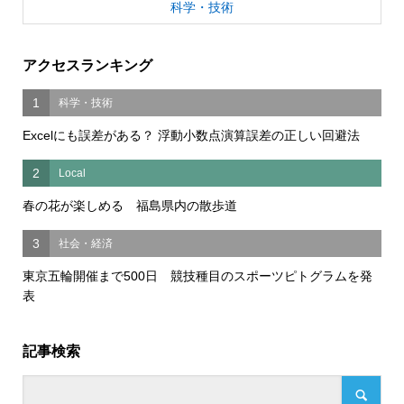
科学・技術
アクセスランキング
1
科学・技術
Excelにも誤差がある？ 浮動小数点演算誤差の正しい回避法
2
Local
春の花が楽しめる 福島県内の散歩道
3
社会・経済
東京五輪開催まで500日 競技種目のスポーツピトグラムを発
表
記事検索