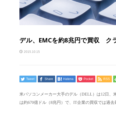
デル、EMCを約8兆円で買収 ク
2015.10.15
Tweet
Share
Hatena
Pocket
RSS
米パソコンメーカー大手のデル（
DELL
）は
12
日、
は約
670
億ドル（
8
兆円）で、
IT
企業の買収では過去