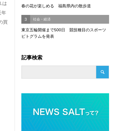
L
は
春の花が楽しめる 福島県内の散歩道
近年
3
社会・経済
の買
東京五輪開催まで500日 競技種目のスポーツ
ピトグラムを発表
記事検索