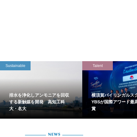
Sustainable
Talent
排水を浄化しアンモニアを回収
横須賀バイリンガルス
する新触媒を開発 高知工科
YBSが国際アワード最
大・名大
賞