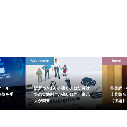
Sustainable
Talent
クール
近所づきあいが良い人は防災対
能楽師・
高位を受
策の実施割合が高い傾向 東北
士見舞台
大が調査
【後編】