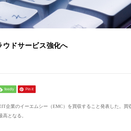
ラウドサービス強化へ
feedly
Pin it
米
IT
企業のイーエムシー（
EMC
）を買収すること発表した。買
最高となる。