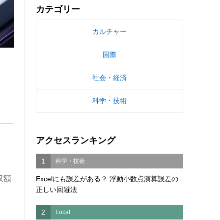
カテゴリー
カルチャー
国際
社会・経済
科学・技術
アクセスランキング
1
科学・技術
収額
Excelにも誤差がある？ 浮動小数点演算誤差の
正しい回避法
2
Local