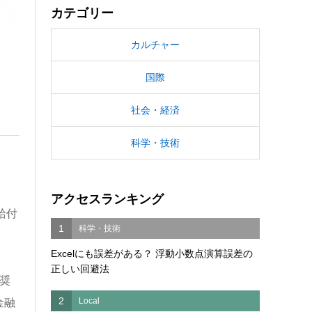
カテゴリー
カルチャー
国際
社会・経済
科学・技術
アクセスランキング
給付
1
科学・技術
Excelにも誤差がある？ 浮動小数点演算誤差の
正しい回避法
奨
2
Local
金融