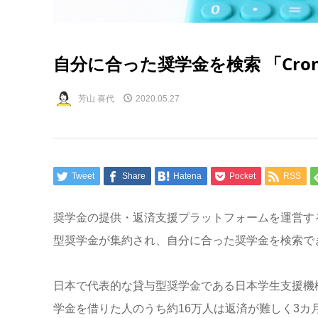
自分に合った奨学金を検索 「Cro
芳山 喜代
2020.05.27
Tweet
Share
Hatena
Pocket
RSS
奨学金の提供・返済支援プラットフォームを運営する
型奨学金が集約され、自分に合った奨学金を検索できる
日本で代表的な貸与型奨学金である日本学生支援機構（
学金を借りた人のうち約16万人は返済が難しく3