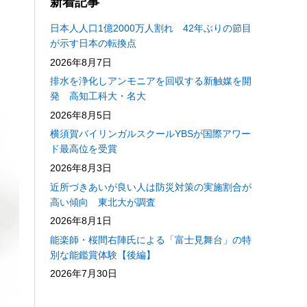
新着記事
日本人人口1億2000万人割れ 42年ぶりの節目
が示す日本の転換点
2026年8月7日
排水を浄化しアンモニアを回収する新触媒を開
発 高知工科大・名大
2026年8月5日
横須賀バイリンガルスクールYBSが国際アワー
ド最高位を受賞
2026年8月3日
近所づきあいが良い人は防災対策の実施割合が
高い傾向 東北大が調査
2026年8月1日
能楽師・桜間右陣氏による「富士見舞台」の特
別な能鑑賞体験【後編】
2026年7月30日