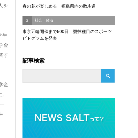
人を
春の花が楽しめる 福島県内の散歩道
3
社会・経済
東京五輪開催まで500日 競技種目のスポーツ
学生
ピトグラムを発表
学金
関す
記事検索
学金
に、
一
生