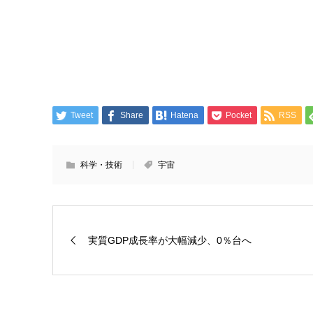
Tweet
Share
Hatena
Pocket
RSS
科学・技術
宇宙
実質GDP成長率が大幅減少、0％台へ