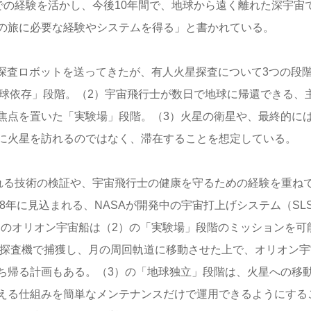
での経験を活かし、今後10年間で、地球から遠く離れた深宇宙
の旅に必要な経験やシステムを得る」と書かれている。
の探査ロボットを送ってきたが、有人火星探査について3つの段
地球依存」段階。（2）宇宙飛行士が数日で地球に帰還できる、
焦点を置いた「実験場」段階。（3）火星の衛星や、最終的に
に火星を訪れるのではなく、滞在することを想定している。
される技術の検証や、宇宙飛行士の健康を守るための経験を重ね
8年に見込まれる、NASAが開発中の宇宙打上げシステム（SL
用のオリオン宇宙船は（2）の「実験場」段階のミッションを可
人探査機で捕獲し、月の周回軌道に移動させた上で、オリオン宇
ち帰る計画もある。（3）の「地球独立」段階は、火星への移
える仕組みを簡単なメンテナンスだけで運用できるようにする