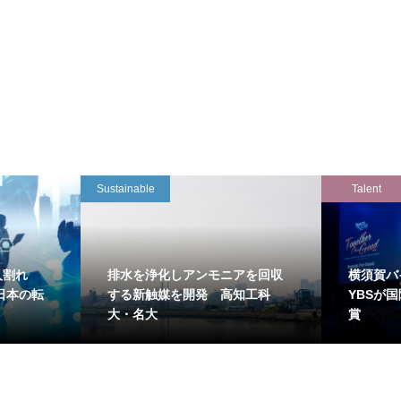
Sustainable
Talent
万人割れ
排水を浄化しアンモニアを回収
横須賀バ
日本の転
する新触媒を開発 高知工科
YBSが
大・名大
賞