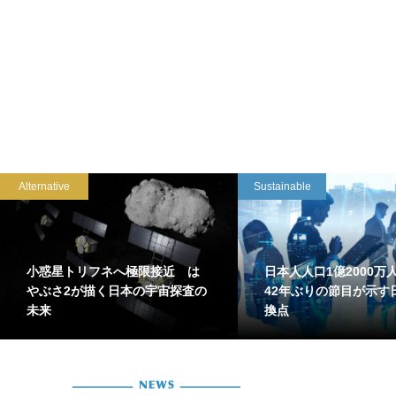
Alternative
Sustainable
小惑星トリフネへ極限接近 は
日本人人口1億2000
やぶさ2が描く日本の宇宙探査の
42年ぶりの節目が示す
未来
換点