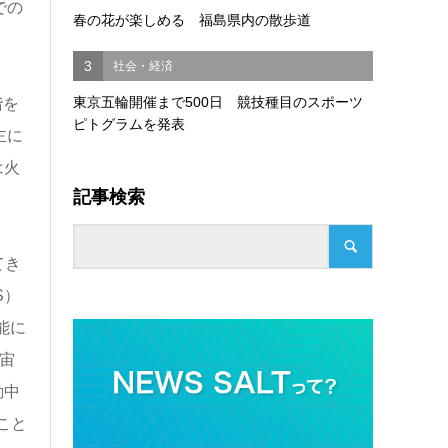
での
春の花が楽しめる 福島県内の散歩道
3
社会・経済
東京五輪開催まで500日 競技種目のスポーツ
階を
ピトグラムを発表
主に
は火
記事検索
てき
S）
能に
宙
動中
こと