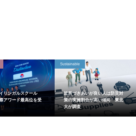
Sustainable
イリンガルスクール
近所づきあいが良い人は防災対
国際アワード最高位を受
策の実施割合が高い傾向 東北
大が調査