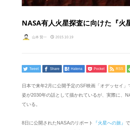
NASA有人火星探査に向けた『火
山本 賢一
2015.10.19
Tweet
Share
Hatena
Pocket
RSS
日本で来年2月に公開予定のSF映画「オデッセイ」
姿が2030年の話として描かれているが、実際に、N
ている。
8日に公開されたNASAのリポート
『火星への旅』