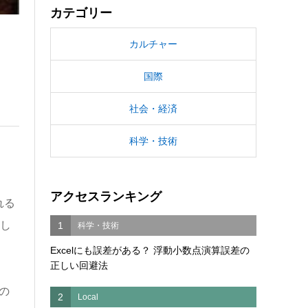
カテゴリー
カルチャー
国際
社会・経済
科学・技術
アクセスランキング
れる
発し
1
科学・技術
Excelにも誤差がある？ 浮動小数点演算誤差の
正しい回避法
の
2
Local