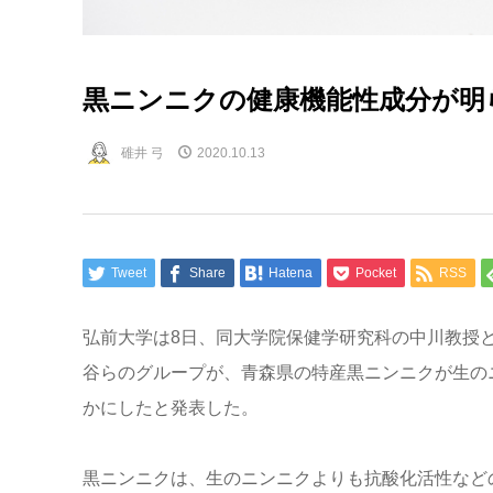
黒ニンニクの健康機能性成分が明
碓井 弓
2020.10.13
Tweet
Share
Hatena
Pocket
RSS
弘前大学は8日、同大学院保健学研究科の中川教授
谷らのグループが、青森県の特産黒ニンニクが生の
かにしたと発表した。
黒ニンニクは、生のニンニクよりも抗酸化活性など