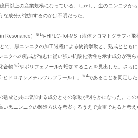
0億円以上の産業規模になっている。しかし、生のニンニクから
うな成分が増加するのかは不明だった。
※1
 Resonance）
やHPLC-Tof-MS（液体クロマトグラフィ飛
とで、黒ニンニクの加工過程による物質挙動と、熟成とともに
ンニクへの熟成が進むに従い強い抗酸化活性を示す成分が明ら
※3
化合物
やポリフェノールが増加することを見出した。さらに
※4
5-ヒドロキシメチルフルフラール）」
であることを同定した
の熟成と共に増加する成分とその挙動が明らかになった。この
高い黒ニンニクの製造方法を考案するうえで貴重であると考え