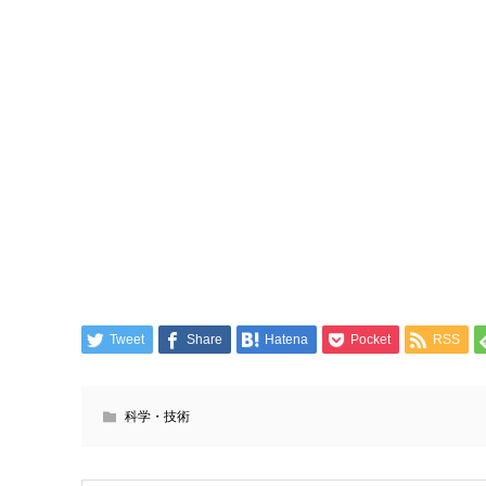
Tweet
Share
Hatena
Pocket
RSS
科学・技術