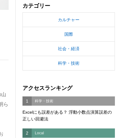
カテゴリー
カルチャー
国際
社会・経済
科学・技術
アクセスランキング
の山
1
科学・技術
明ら
Excelにも誤差がある？ 浮動小数点演算誤差の
正しい回避法
2
Local
お