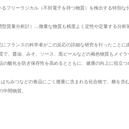
ているフリーラジカル（不対電子を持つ物質）を検出する特別な
飛行時間型質量分析計）…微量な物質も精度よく定性や定量する分析
世紀にフランスの科学者がこの反応の詳細な研究を行ったことに
質で、醤油、みそ、ソース、黒ビールなどの褐色物質もメイラ
品の酸化を防ぎ保存性を高めるとともに、健康の向上に役立つ
ル）…はちみつなどの食品にごく微量に含まれる化合物で、糖を含
の中間物質。