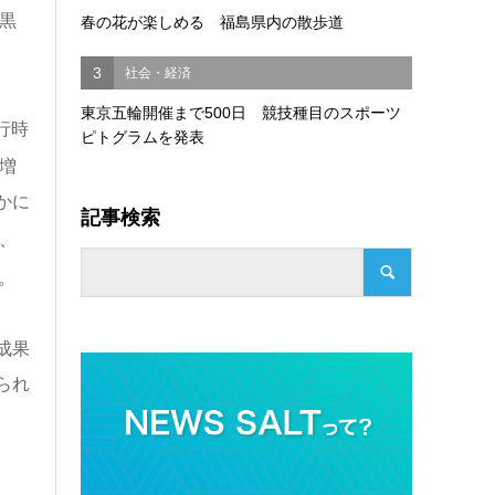
黒
春の花が楽しめる 福島県内の散歩道
3
社会・経済
東京五輪開催まで500日 競技種目のスポーツ
行時
ピトグラムを発表
増
かに
記事検索
、
。
成果
られ