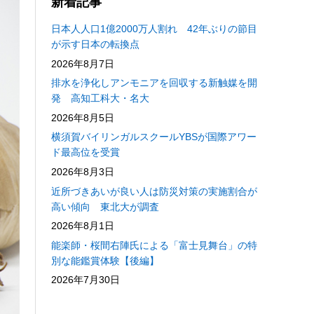
新着記事
日本人人口1億2000万人割れ 42年ぶりの節目
が示す日本の転換点
2026年8月7日
排水を浄化しアンモニアを回収する新触媒を開
発 高知工科大・名大
2026年8月5日
横須賀バイリンガルスクールYBSが国際アワー
ド最高位を受賞
2026年8月3日
近所づきあいが良い人は防災対策の実施割合が
高い傾向 東北大が調査
2026年8月1日
能楽師・桜間右陣氏による「富士見舞台」の特
別な能鑑賞体験【後編】
2026年7月30日