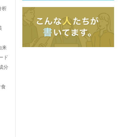
分析
装
由来
ード
成分
む食