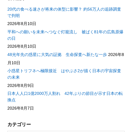
20代の食べる速さが将来の体型に影響？ 約56万人の追跡調査
で判明
2026年8月10日
平和への願いを未来へつなぐ灯籠流し 被ばく81年の広島原爆
の日
2026年8月10日
48光年先の惑星に大気の証拠 生命探査へ新たな一歩
2026年8
月10日
小惑星トリフネへ極限接近 はやぶさ2が描く日本の宇宙探査
の未来
2026年8月9日
日本人人口1億2000万人割れ 42年ぶりの節目が示す日本の転
換点
2026年8月7日
カテゴリー