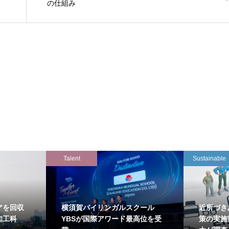
の仕組み
Talent
Sustainable
アを回収
横須賀バイリンガルスクール
近所づき
知工科
YBSが国際アワード最高位を受
策の実施