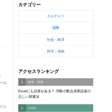
カテゴリー
カルチャー
国際
社会・経済
科学・技術
アクセスランキング
」
1
科学・技術
ール
Excelにも誤差がある？ 浮動小数点演算誤差の
正しい回避法
やコ
2
Local