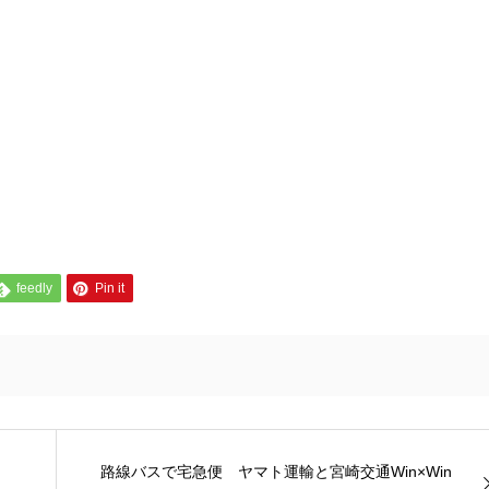
feedly
Pin it
路線バスで宅急便 ヤマト運輸と宮崎交通Win×Win