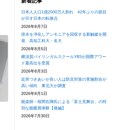
新着記事
日本人人口1億2000万人割れ 42年ぶりの節目
が示す日本の転換点
2026年8月7日
排水を浄化しアンモニアを回収する新触媒を開
発 高知工科大・名大
2026年8月5日
横須賀バイリンガルスクールYBSが国際アワー
ド最高位を受賞
2026年8月3日
近所づきあいが良い人は防災対策の実施割合が
高い傾向 東北大が調査
2026年8月1日
能楽師・桜間右陣氏による「富士見舞台」の特
別な能鑑賞体験【後編】
2026年7月30日