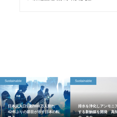
Sustainable
Sustainable
日本人人口1億2000万人割れ
排水を浄化しアンモニ
42年ぶりの節目が示す日本の転
する新触媒を開発 高