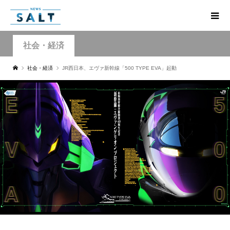
社会・経済
社会・経済
JR西日本、エヴァ新幹線「500 TYPE EVA」起動