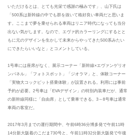
いただけるとは、とても光栄で感謝の極みです」、山下氏は
「500系は新幹線の中でも群を抜いて格好良い車両だと思いま
す。ここまで夢を乗せられる車両はリニア時代になっても当分
出ない気がします。なので、エヴァ的カラーリングにするとと
もに元のデザインを生かして未来からやってきた500系みたい
にできたらいいなと」とコメントしている。
1号車には座席がなく、展示コーナー「新幹線×エヴァンゲリオ
ンパネル」「フォトスポット」「ジオラマ」と、体験コーナー
「実物大コックピット搭乗体験」が設置される。利用には事前
予約が必要。2号車は「EVAデザイン」の特別内装車だが、通常
の新幹線同様に「自由席」として乗車できる。3～8号車は通常
車両の客室だ。
2017年3月までの運行期間中、午前6時36分博多発で午前11時
14分新大阪着のこだま730号と、午前11時32分新大阪発で午後