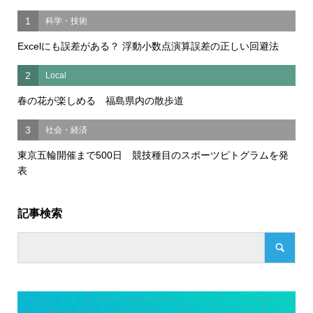
1
科学・技術
Excelにも誤差がある？ 浮動小数点演算誤差の正しい回避法
2
Local
春の花が楽しめる 福島県内の散歩道
3
社会・経済
東京五輪開催まで500日 競技種目のスポーツピトグラムを発
表
記事検索