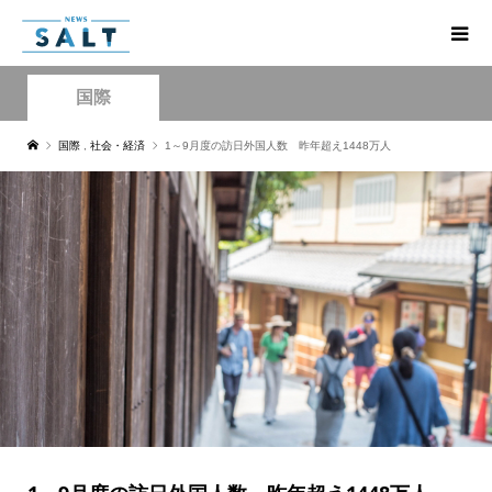
国際
国際
,
社会・経済
1～9月度の訪日外国人数 昨年超え1448万人