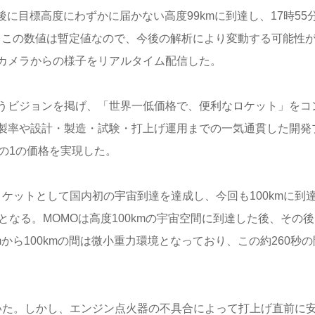
後に目標高度にわずかに届かない高度
99km
に到達し、
17
時
55
。この数値は暫定値なので、今後の解析により変動する可能性
カメラからの様子をリアルタイム配信した。
うビジョンを掲げ、「世界一低価格で、便利なロケット」をコ
製率や設計・製造・試験・打上げ運用までの一気通貫した開発
の
1
の価格を実現した。
ロケットとして国内初の宇宙到達を達成し、今回も
100km
に到
となる。
MOMO
は高度
100km
の宇宙空間に到達した後、その後
m
から
100km
の間は微小重力環境となっており、この約
260
秒の
いた。しかし、エンジン点火器の不具合によって打上げ直前に