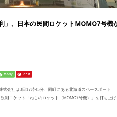
利」、日本の民間ロケットMOMO7号機
feedly
Pin it
株式会社は
3
日
17
時
45
分、同町にある北海道スペースポート
た観測ロケット「ねじのロケット（
MOMO7
号機）」を打ち上げ