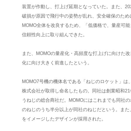
装置が作動し、打上げ延期となっていた。また、
20
破損が原因で飛行中の姿勢が乱れ、安全確保のため
MOMO
全体を改良するため、「低価格で、量産可能
信頼性向上に取り組んできた。
また、
MOMO
の量産化・高頻度な打上げに向けた改
化に向け大きく前進したという。
MOMO7
号機の機体名である「ねじのロケット」は
株式会社が取得し命名したもの。同社は創業昭和
21
うねじの総合商社だ。
MOMO
にはこれまでも同社の
のねじのうち半分以上が同社のねじだという。また
をイメージしたデザインが採用された。