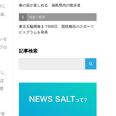
春の花が楽しめる 福島県内の散歩道
分に
があ
3
社会・経済
東京五輪開催まで500日 競技種目のスポーツ
ピトグラムを発表
ンセ
プロ
記事検索
達し
は
間
安全