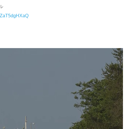
ル
eIZaT5dgHXaQ