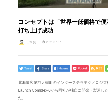
コンセプトは「世界一低価格で便
打ち上げ成功
山本 賢一
2021.07.07
Tweet
Share
Hatena
Pocket
RSS
北海道広尾郡大樹町のインターステラテクノロジズ
Launch Complex-0
から同社が独自に開発・製造し
た。