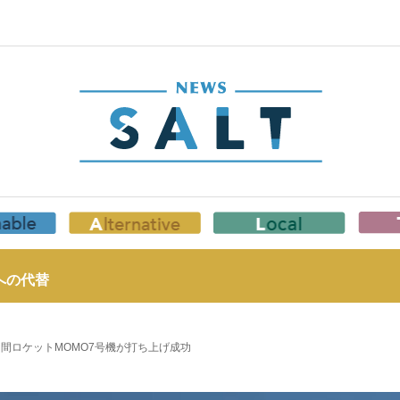
への代替
間ロケットMOMO7号機が打ち上げ成功