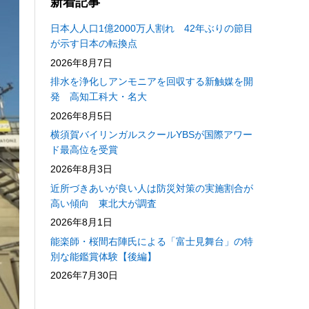
新着記事
日本人人口1億2000万人割れ 42年ぶりの節目
が示す日本の転換点
2026年8月7日
排水を浄化しアンモニアを回収する新触媒を開
発 高知工科大・名大
2026年8月5日
横須賀バイリンガルスクールYBSが国際アワー
ド最高位を受賞
2026年8月3日
近所づきあいが良い人は防災対策の実施割合が
高い傾向 東北大が調査
2026年8月1日
能楽師・桜間右陣氏による「富士見舞台」の特
別な能鑑賞体験【後編】
2026年7月30日