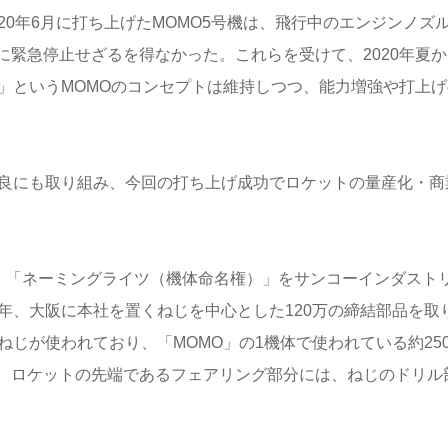
20
年
6
月に打ち上げた
MOMO5
号機は、飛行中のエンジンノズ
に緊急停止せざるを得なかった。これらを受けて、
2020
年夏か
」という
MOMO
のコンセプトは維持しつつ、能力増強や打上げ
良にも取り組み、今回の打ち上げ成功でロケットの量産化・商
、「ネーミングライツ（機体命名権）」をサンコーインダスト
年、大阪に本社を置くねじを中心とした
120
万の締結部品を取
ねじが使われており、「
MOMO
」の
1
機体で使われている約
25
、ロケットの先端であるフェアリング部分には、ねじのドリル