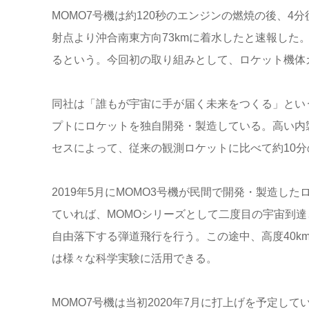
MOMO7
号機は約
120
秒のエンジンの燃焼の後、
4
分
射点より沖合南東方向
73km
に着水したと速報した
るという。今回初の取り組みとして、ロケット機体
同社は「誰もが宇宙に手が届く未来をつくる」とい
プトにロケットを独自開発・製造している。高い内
セスによって、従来の観測ロケットに比べて約
10
分
2019
年
5
月に
MOMO3
号機が民間で開発・製造した
ていれば、
MOMO
シリーズとして二度目の宇宙到達
自由落下する弾道飛行を行う。この途中、高度
40k
は様々な科学実験に活用できる。
MOMO7
号機は当初
2020
年
7
月に打上げを予定して