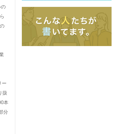
ルの
ら
の
業
リー
り扱
00
本
部分