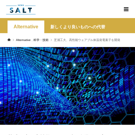
Alternative
新しくより良いものへの代替
Alternative
,
科学・技術
芝浦工大、高性能ウェアブル体温発電素子を開発