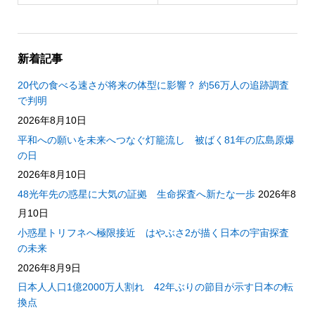
新着記事
20代の食べる速さが将来の体型に影響？ 約56万人の追跡調査
で判明
2026年8月10日
平和への願いを未来へつなぐ灯籠流し 被ばく81年の広島原爆
の日
2026年8月10日
48光年先の惑星に大気の証拠 生命探査へ新たな一歩
2026年8
月10日
小惑星トリフネへ極限接近 はやぶさ2が描く日本の宇宙探査
の未来
2026年8月9日
日本人人口1億2000万人割れ 42年ぶりの節目が示す日本の転
換点