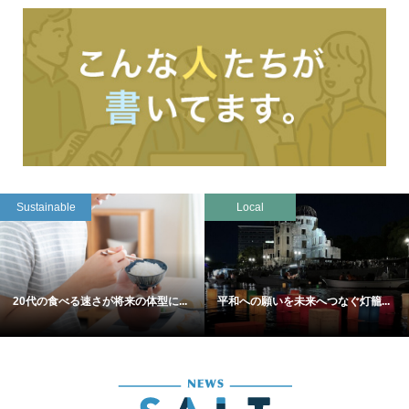
Sustainable
Local
20代の食べる速さが将来の体型に...
平和への願いを未来へつなぐ灯籠...