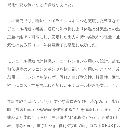
発電性能も低いなどの課題があった。
この研究では、断熱性のメラミンスポンジを充填した斬新なモ
ジュール構造を考案。適切な熱制御により体温と外気温との温
度差の維持を可能にし、安定した出力を持つ柔軟かつ軽量・通
気性のある低コスト熱発電素子の製造に成功した。
モジュール構造は計算機シミューレションを用いて設計。超低
熱伝導率のメラニンスポンジを封止剤として用いることで、冷
却用ヒートシンクを使わず、優れた曲げ耐久性、軽量性、通気
性、低コスト性を実現した新しいモジュール構造を実現した。
実証実験では
5℃
というわずかな温度差で静止時
7μW/
㎠、歩行
時（風速
1m/s
）
29μW/
㎠を発電することを確認した。また、従
来品より柔軟性もあり、曲げ張力は
1/5
程度だった。面積
3.61
㎠、厚み
5mm
、重さ
1.75g
、曲げ張力
0.75g
、コスト
6.5US
ドル