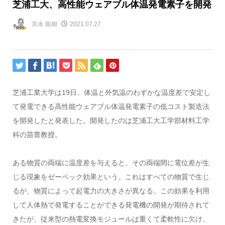
芝浦工大、高性能ウェアブル体温発電素子を開発
宮永 龍樹
2021.07.27
芝浦工業大学は
19
日、体温と外気温のわずかな温度差で安定し
て発電できる高性能ウェアブル体温発電素子の低コスト製造法
を開発したと発表した。開発したのは芝浦工大工学部材料工学
科の苗蕾教授。
ある物質の両端に温度差を与えると、その両端間に電位差が生
じる現象をゼーベック効果という。これはすべての物質で生じ
るが、物質によって起電力の大きさが異なる。この効果を利用
して人体熱で発電することができる発電機の開発が期待されて
きたが、従来型の熱電変換モジュールは重くて柔軟性に欠け、