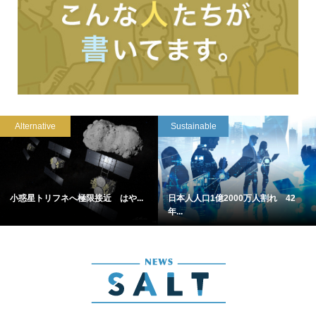
Alternative
Sustainable
小惑星トリフネへ極限接近 はや...
日本人人口1億2000万人割れ 42
年...