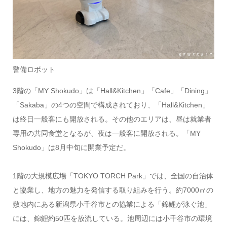
警備ロボット
3階の「MY Shokudo」は「Hall&Kitchen」「Cafe」「Dining」
「Sakaba」の4つの空間で構成されており、「Hall&Kitchen」
は終日一般客にも開放される。その他のエリアは、昼は就業者
専用の共同食堂となるが、夜は一般客に開放される。「MY
Shokudo」は8月中旬に開業予定だ。
1階の大規模広場「TOKYO TORCH Park」では、全国の自治体
と協業し、地方の魅力を発信する取り組みを行う。約7000㎡の
敷地内にある新潟県小千谷市との協業による「錦鯉が泳ぐ池」
には、錦鯉約50匹を放流している。池周辺には小千谷市の環境