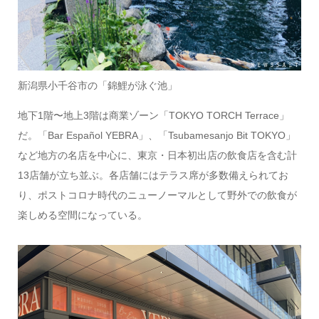
新潟県小千谷市の「錦鯉が泳ぐ池」
地下1階〜地上3階は商業ゾーン「TOKYO TORCH Terrace」
だ。「Bar Español YEBRA」、「Tsubamesanjo Bit TOKYO」
など地方の名店を中心に、東京・日本初出店の飲食店を含む計
13店舗が立ち並ぶ。各店舗にはテラス席が多数備えられてお
り、ポストコロナ時代のニューノーマルとして野外での飲食が
楽しめる空間になっている。