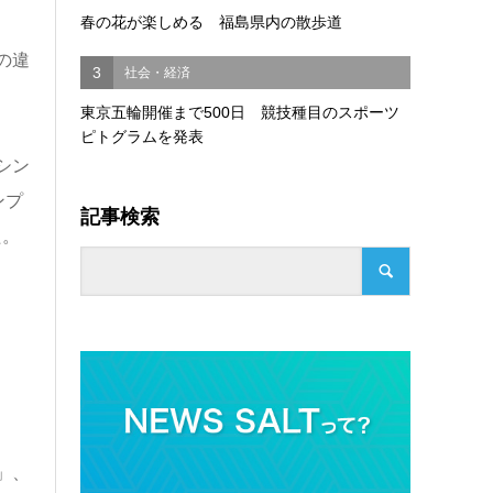
春の花が楽しめる 福島県内の散歩道
の違
3
社会・経済
東京五輪開催まで500日 競技種目のスポーツ
ピトグラムを発表
シン
ンプ
記事検索
た。
」、