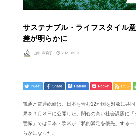
サステナブル・ライフスタイル意
差が明らかに
山中 麻莉子
2021.09.20
Tweet
Share
Hatena
Pocket
RSS
電通と電通総研は、日本を含む12か国を対象に共同
果を９月８日に公開した。関心の高い社会課題に「
意識」では日本・欧米が「私的満足を優先」する一
らかになった。