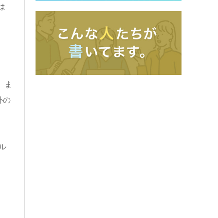
は
。ま
外の
ル