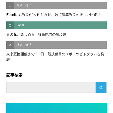
1
科学・技術
Excelにも誤差がある？ 浮動小数点演算誤差の正しい回避法
2
Local
春の花が楽しめる 福島県内の散歩道
3
社会・経済
東京五輪開催まで500日 競技種目のスポーツピトグラムを発
表
記事検索