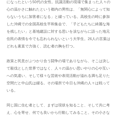
になったという50代の女性。抗議活動の現場で集まった人々の
心の温かさに触れたという都内の男性は、「無関心によって知
らないうちに加害者になる」と綴っている。高校生の時に参加
した沖縄での全国高校生平和集会で、「子どもたちに綺麗な海
を残したい」と基地建設に対する思いを涙ながらに語った地元
住民の表情を今でも忘れられないという大学生。26人の言葉は
どれも素直で力強く、読む者の胸を打つ。
政策と民意がぶつかり合う闘争の場でありながら、そこは決し
て殺伐とした世界ではなく、人々の温かい思いやりの心や互い
への気遣い、そして様々な芸術や表現活動が溢れる満ち足りた
空間だと中山氏は綴る。その場所で今日も沖縄の人々は戦って
いる。
同じ国に住む者として、まずは現状を知ること、そして共に考
え、心を寄せ、何でも良いから行動してみること。その小さな