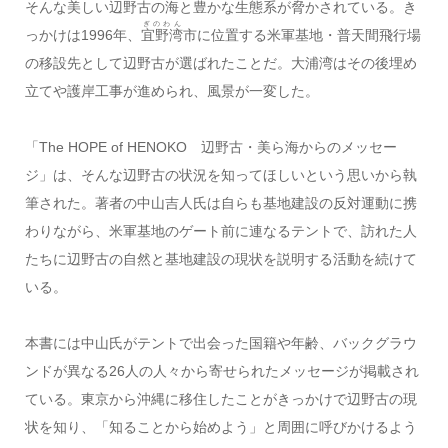
そんな美しい辺野古の海と豊かな生態系が脅かされている。き
ぎのわん
っかけは1996年、
宜野湾
市に位置する米軍基地・普天間飛行場
の移設先として辺野古が選ばれたことだ。大浦湾はその後埋め
立てや護岸工事が進められ、風景が一変した。
「The HOPE of HENOKO 辺野古・美ら海からのメッセー
ジ」は、そんな辺野古の状況を知ってほしいという思いから執
筆された。著者の中山吉人氏は自らも基地建設の反対運動に携
わりながら、米軍基地のゲート前に連なるテントで、訪れた人
たちに辺野古の自然と基地建設の現状を説明する活動を続けて
いる。
本書には中山氏がテントで出会った国籍や年齢、バックグラウ
ンドが異なる26人の人々から寄せられたメッセージが掲載され
ている。東京から沖縄に移住したことがきっかけで辺野古の現
状を知り、「知ることから始めよう」と周囲に呼びかけるよう