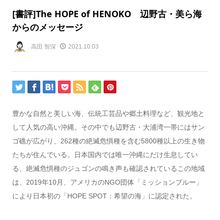
[書評]The HOPE of HENOKO 辺野古・美ら海
からのメッセージ
高田 智深
2021.10.03
豊かな自然と美しい海、伝統工芸品や郷土料理など、観光地と
して人気の高い沖縄。その中でも辺野古・大浦湾一帯にはサン
ゴ礁が広がり、262種の絶滅危惧種を含む5800種以上の生き物
たちが住んでいる。日本国内では唯一沖縄にだけ生息してい
る、絶滅危惧種のジュゴンの鳴き声も確認されているこの地域
は、2019年10月、アメリカのNGO団体「ミッションブルー」
により日本初の「HOPE SPOT：希望の海」に認定された。