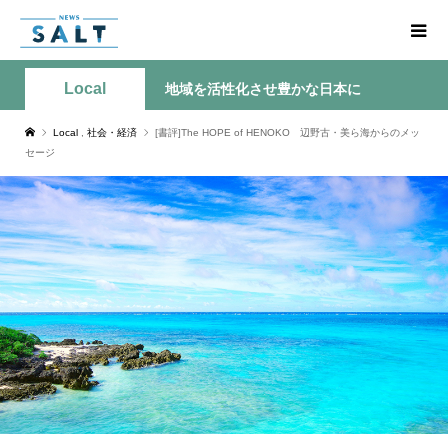
Local
地域を活性化させ豊かな日本に
Local
,
社会・経済
[書評]The HOPE of HENOKO 辺野古・美ら海からのメッ
セージ