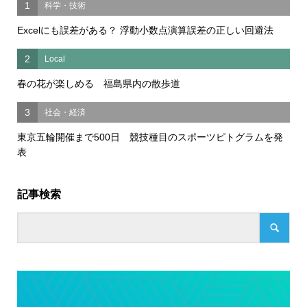
1
科学・技術
Excelにも誤差がある？ 浮動小数点演算誤差の正しい回避法
2
Local
春の花が楽しめる 福島県内の散歩道
3
社会・経済
東京五輪開催まで500日 競技種目のスポーツピトグラムを発
表
記事検索