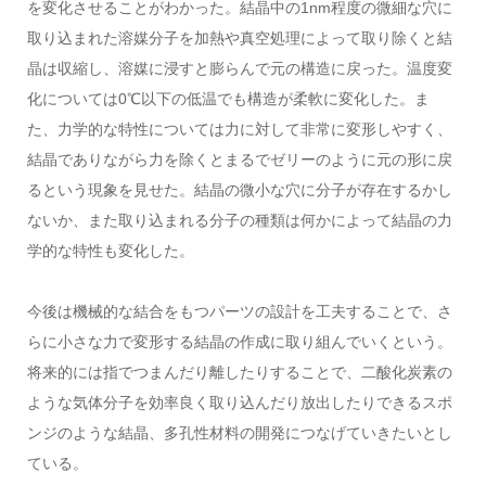
を変化させることがわかった。結晶中の1nm程度の微細な穴に
取り込まれた溶媒分子を加熱や真空処理によって取り除くと結
晶は収縮し、溶媒に浸すと膨らんで元の構造に戻った。温度変
化については0℃以下の低温でも構造が柔軟に変化した。ま
た、力学的な特性については力に対して非常に変形しやすく、
結晶でありながら力を除くとまるでゼリーのように元の形に戻
るという現象を見せた。結晶の微小な穴に分子が存在するかし
ないか、また取り込まれる分子の種類は何かによって結晶の力
学的な特性も変化した。
今後は機械的な結合をもつパーツの設計を工夫することで、さ
らに小さな力で変形する結晶の作成に取り組んでいくという。
将来的には指でつまんだり離したりすることで、二酸化炭素の
ような気体分子を効率良く取り込んだり放出したりできるスポ
ンジのような結晶、多孔性材料の開発につなげていきたいとし
ている。