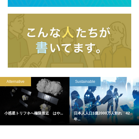
Alternative
Sustainable
小惑星トリフネへ極限接近 はや...
日本人人口1億2000万人割れ 42
年...