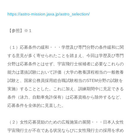
https://astro-mission.jaxa.jp/astro_selection/
【参照】※１
（１）応募条件の緩和・・・学歴及び専門分野の条件緩和に関
する意見が多く寄せられたことを踏まえ、今回は学歴及び専門
分野は応募条件とはせず、宇宙飛行士候補者に必要なこれらの
能力は選抜試験において評価（大学の教養課程相当の一般教養
試験と、国家公務員採用総合職試験相当の
STEM
分野の試験を
実施）することとした。これに加え、訓練期間中に充足できる
条件（泳力、自動車免許保有）は応募資格から除外するなど、
応募条件を全体的に見直した。
（２）女性応募奨励のための広報施策の展開・・・日本人女性
宇宙飛行士が不在である状況ならびに女性飛行士の採用を求め