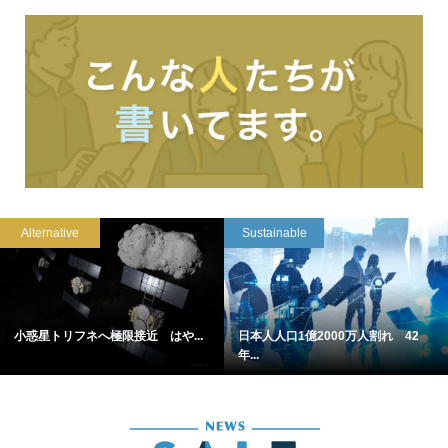
Alternative
Sustainable
小惑星トリフネへ極限接近 はや...
日本人人口1億2000万人割れ 42
年...