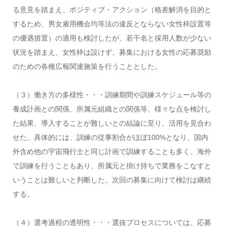
る意見を踏まえ、ポジティブ・アクション（格差解消を目的と
するため、男女雇用機会均等法の違反とならない女性枠設置等
の優遇措置）の適用も検討したが、若干名と採用人数が少ない
状況を踏まえ、女性枠は設けず、募集における女性の応募奨励
のための各種広報関連施策を行うこととした。
（３）働き方の多様性・・・訓練期間や訓練スケジュール等の
養成計画との関係、所属元組織との関係等、様々な点を検討し
た結果、導入することが難しいとの結論に至り、活用を見合わ
せた。具体的には、訓練の従事割合がほぼ
100%
となり、国内
外含め他の宇宙飛行士と同じ計画で訓練することも多く、海外
で訓練を行うこともあり、所属元と掛け持ちで業務をこなすと
いうことは難しいと判断した。次回の募集に向けて検討は継続
する。
（４）選考過程の透明性・・・選抜プロセスについては、応募