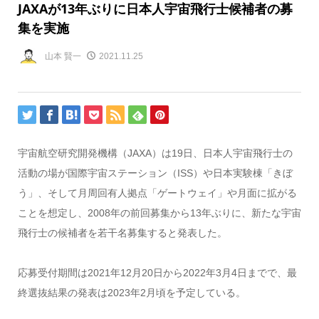
JAXAが13年ぶりに日本人宇宙飛行士候補者の募
集を実施
山本 賢一
2021.11.25
宇宙航空研究開発機構（
JAXA
）は
19
日、日本人宇宙飛行士の
活動の場が国際宇宙ステーション（
ISS
）や日本実験棟「きぼ
う」、そして月周回有人拠点「ゲートウェイ」や月面に拡がる
ことを想定し、
2008
年の前回募集から
13
年ぶりに、新たな宇宙
飛行士の候補者を若干名募集すると発表した。
応募受付期間は
2021
年
12
月
20
日から
2022
年
3
月
4
日までで、最
終選抜結果の発表は
2023
年
2
月頃を予定している。