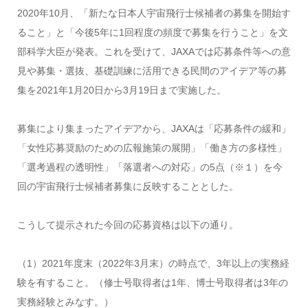
2020
年
10
月、「新たな日本人宇宙飛行士候補者の募集を開始す
ること」と「今後
5
年に
1
回程度の頻度で募集を行うこと」を文
部科学大臣が発表。これを受けて、
JAXA
では応募条件等への意
見や募集・選抜、基礎訓練に活用できる民間のアイデア等の募
集を
2021
年
1
月
20
日から
3
月
19
日まで実施した。
募集により集まったアイデアから、
JAXA
は「応募条件の緩和」
「女性応募奨励のための広報施策の展開」「働き方の多様性」
「選考過程の透明性」「落選者への対応」の
5
点（※１）を今
回の宇宙飛行士候補者募集に反映することとした。
こうして提示された今回の応募資格は以下の通り。
（
1
）
2021
年度末（
2022
年
3
月末）の時点で、
3
年以上の実務経
験を有すること。（修士号取得者は
1
年、博士号取得者は
3
年の
実務経験とみなす。）