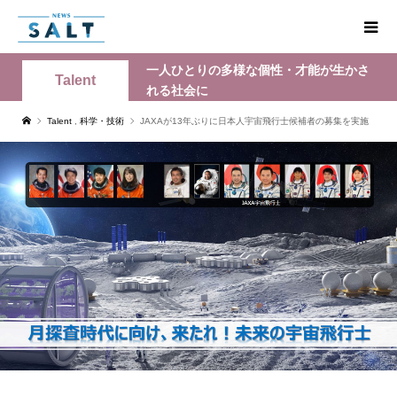
一人ひとりの多様な個性・才能が生かさ
Talent
れる社会に
Talent
,
科学・技術
JAXAが13年ぶりに日本人宇宙飛行士候補者の募集を実施