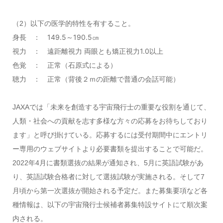
（
2
）以下の医学的特性を有すること。
身長 ：
149.5
～
190.5
㎝
視力 ： 遠距離視力 両眼とも矯正視力
1.0
以上
色覚 ： 正常（石原式による）
聴力 ： 正常（背後２ｍの距離で普通の会話可能）
JAXA
では「未来を創造する宇宙飛行士の重要な役割を通じて、
人類・社会への貢献を志す多様な方々の応募をお待ちしており
ます」と呼び掛けている。応募するには受付期間中にエントリ
ー専用のウェブサイトより必要書類を提出することで可能だ。
2022
年
4
月に書類選抜の結果が通知され、
5
月に英語試験があ
り、英語試験合格者に対して選抜試験が実施される。そして
7
月頃から第一次選抜が開始される予定だ。また募集要項など各
種情報は、以下の宇宙飛行士候補者募集特設サイトにて順次案
内される。