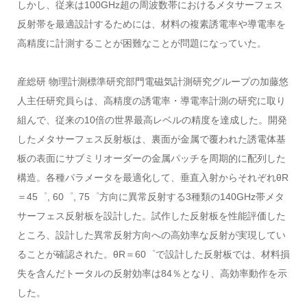
しかし、従来は100GHz超の周波数帯におけるメタサーフェス
反射帯を最適設計するためには、材料の複素誘電率や導電率を
高精度に計測することが困難なことが問題になっていた。
産総研 物理計測標準研究部門電磁気計測研究グループの加藤悠
人主任研究員らは、高精度の誘電率・導電率計測の研究に取り
組んで、従来の10倍の世界最高レベルの精度を達成した。開発
したメタサーフェス反射板は、裏面が金属で覆われた誘電体基
板の表面にサブミリオーダーの金属パッチを周期的に配列した
構造。各種パラメータを最適化して、垂直入射からそれぞれθR
＝45゜, 60゜, 75゜方向に異常反射する3種類の140GHz帯メタ
サーフェス反射板を設計した。試作した反射板を性能評価した
ところ、設計した異常反射方向への高効率な反射が実現してい
ることが確認された。θR＝60゜で設計した反射板では、材料損
失を含んだトータルの反射効率は84％となり、高効率動作を示
した。