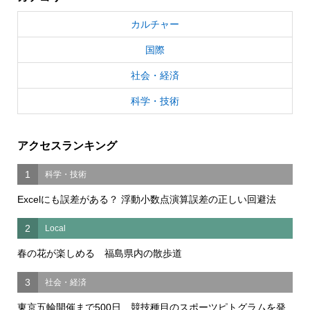
カルチャー
国際
社会・経済
科学・技術
アクセスランキング
1
科学・技術
Excelにも誤差がある？ 浮動小数点演算誤差の正しい回避法
2
Local
春の花が楽しめる 福島県内の散歩道
3
社会・経済
東京五輪開催まで500日 競技種目のスポーツピトグラムを発