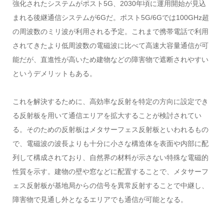
強化されたシステムがポスト5G、2030年頃に運用開始が見込
まれる後継通信システムが6Gだ。ポスト5G/6Gでは100GHz超
の周波数のミリ波が利用される予定。これまで携帯電話で利用
されてきたより低周波数の電磁波に比べて高速大容量通信が可
能だが、直進性が高いため建物などの障害物で遮断されやすい
というデメリットもある。
これを解決するために、高効率な反射を特定の方向に設定でき
る反射板を用いて通信エリアを拡大することが検討されてい
る。そのための反射板はメタサーフェス反射板といわれるもの
で、電磁波の波長よりも十分に小さな構造体を表面や内部に配
列して構成されており、自然界の材料が示さない特殊な電磁的
性質を示す。建物の壁や窓などに配置することで、メタサーフ
ェス反射板が基地局からの信号を異常反射することで中継し、
障害物で見通し外となるエリアでも通信が可能となる。