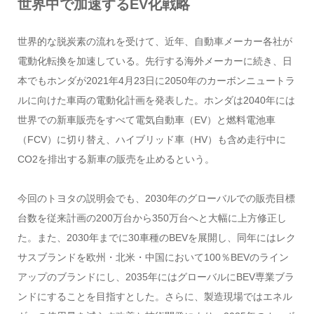
世界中で加速するEV化戦略
世界的な脱炭素の流れを受けて、近年、自動車メーカー各社が
電動化転換を加速している。先行する海外メーカーに続き、日
本でもホンダが2021年4月23日に2050年のカーボンニュートラ
ルに向けた車両の電動化計画を発表した。ホンダは2040年には
世界での新車販売をすべて電気自動車（EV）と燃料電池車
（FCV）に切り替え、ハイブリッド車（HV）も含め走行中に
CO2を排出する新車の販売を止めるという。
今回のトヨタの説明会でも、2030年のグローバルでの販売目標
台数を従来計画の200万台から350万台へと大幅に上方修正し
た。また、2030年までに30車種のBEVを展開し、同年にはレク
サスブランドを欧州・北米・中国において100％BEVのライン
アップのブランドにし、2035年にはグローバルにBEV専業ブラ
ンドにすることを目指すとした。さらに、製造現場ではエネル