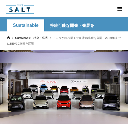
Sustainable
持続可能な開発・発展を
Sustainable
,
社会・経済
トヨタがBEV新モデル計16車種を公開 2030年まで
にBEV30車種を展開