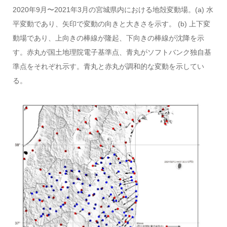
2020年9月〜2021年3月の宮城県内における地殻変動場。(a) 水
平変動であり、矢印で変動の向きと大きさを示す。 (b) 上下変
動場であり、上向きの棒線が隆起、下向きの棒線が沈降を示
す。赤丸が国土地理院電子基準点、青丸がソフトバンク独自基
準点をそれぞれ示す。青丸と赤丸が調和的な変動を示してい
る。