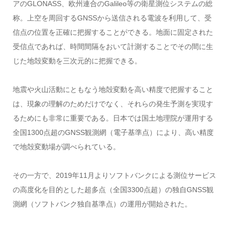
アのGLONASS、欧州連合のGalileo等の衛星測位システムの総
称。上空を周回するGNSSから送信される電波を利用して、受
信点の位置を正確に把握することができる。地面に固定された
受信点であれば、時間間隔をおいて計測することでその間に生
じた地殻変動を三次元的に把握できる。
地震や火山活動にともなう地殻変動を高い精度で把握すること
は、現象の理解のためだけでなく、それらの発生予測を実現す
るためにも非常に重要である。日本では国土地理院が運用する
全国1300点超のGNSS観測網（電子基準点）により、高い精度
で地殻変動場が調べられている。
その一方で、2019年11月よりソフトバンクによる測位サービス
の高度化を目的とした超多点（全国3300点超）の独自GNSS観
測網（ソフトバンク独自基準点）の運用が開始された。