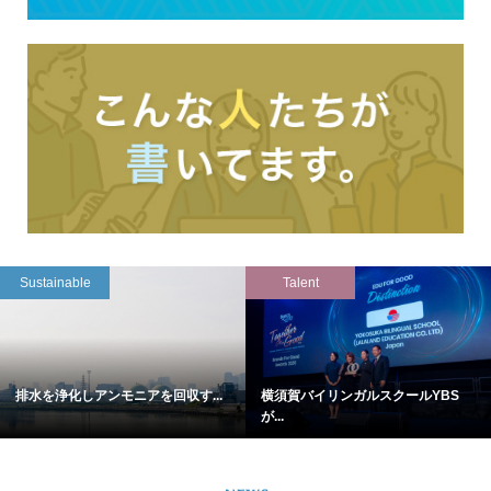
Sustainable
Talent
排水を浄化しアンモニアを回収す...
横須賀バイリンガルスクールYBS
が...