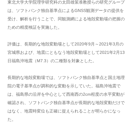
東北大学大学院理学研究科の太田雄策准教授らの研究グループ
は、ソフトバンク独自基準点によるGNSS観測データの提供を
受け、解析を行うことで、同観測網による地殻変動場の把握の
ための精度検証を実施した。
評価は、長期的な地殻変動場として2020年9月～2021年3月の
宮城県および、地震にともなう地殻変動場として2021年2月13
日福島沖地震（M7.3）の二種類を対象とした。
長期的な地殻変動場では、ソフトバンク独自基準点と国土地理
院の電子基準点が調和的な変動を示していた。福島沖地震で
は、福島県の沿岸を中心として西南西の2cm程度の水平変動が
確認され、ソフトバンク独自基準点が長期的な地殻変動だけで
はなく、地震時変位も正確に捉えられることが明らかになっ
た。