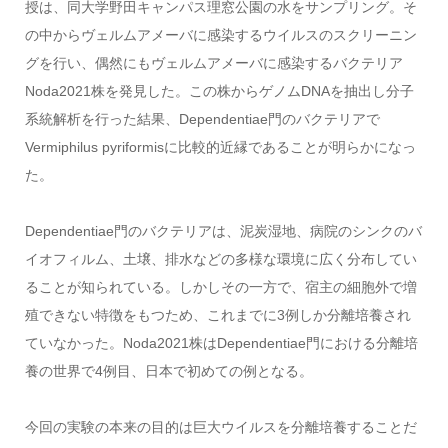
授は、同大学野田キャンパス理窓公園の水をサンプリング。そ
の中からヴェルムアメーバに感染するウイルスのスクリーニン
グを行い、偶然にもヴェルムアメーバに感染するバクテリア
Noda2021株を発見した。この株からゲノムDNAを抽出し分子
系統解析を行った結果、Dependentiae門のバクテリアで
Vermiphilus pyriformisに比較的近縁であることが明らかになっ
た。
Dependentiae門のバクテリアは、泥炭湿地、病院のシンクのバ
イオフィルム、土壌、排水などの多様な環境に広く分布してい
ることが知られている。しかしその一方で、宿主の細胞外で増
殖できない特徴をもつため、これまでに3例しか分離培養され
ていなかった。Noda2021株はDependentiae門における分離培
養の世界で4例目、日本で初めての例となる。
今回の実験の本来の目的は巨大ウイルスを分離培養することだ