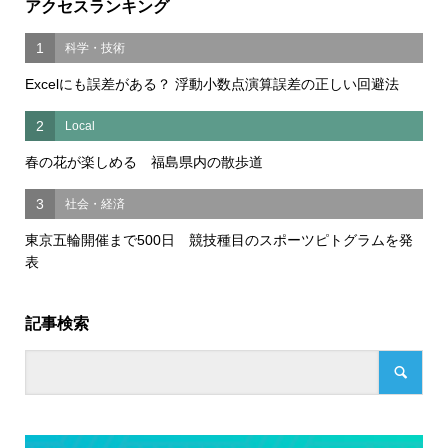
アクセスランキング
1
科学・技術
Excelにも誤差がある？ 浮動小数点演算誤差の正しい回避法
2
Local
春の花が楽しめる 福島県内の散歩道
3
社会・経済
東京五輪開催まで500日 競技種目のスポーツピトグラムを発
表
記事検索