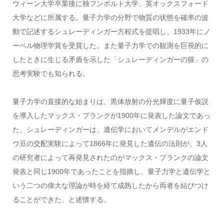
ウィーン大学卒業後に独フンボルト大学、英オックスフォード
大学などに所属する。量子力学の分野で物質の状態を確率の波
動で記述するシュレーディンガー方程式を提唱し、1933年にノ
ーベル物理学賞を受賞した。また量子力学での観測を巨視的に
したときに生じる矛盾を示した「シュレーディンガーの猫」の
思考実験でも知られる。
量子力学の直接的な始まりは、黒体放射の分光輝度に量子仮説
を導入したマックス・プランクが1900年に発表した論文であっ
た。シュレーディンガーは、遺伝学においてメンデルがエンド
ウ豆の交配実験によって1866年に発見した遺伝の法則が、3人
の研究者によって再発見されたのがマックス・プランクの論文
発表と同じ1900年であったことを指摘し、量子力学と遺伝学と
いう二つの偉大な理論が時を経て成熟したから両者を結びつけ
ることができた、と述懐する。