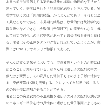
本書の前半は遺伝を司る染色体繊維の構造に物理的な手法から
迫っていく。著者はそれを「非周期的結晶」と呼んでいる。物
理学で扱うのは「周期的結晶」がほとんどであり、それとは全
く異なるものである。非周期的結晶は、数量的には統計学的な
取り扱いなどできない少数個（千個以下）の原子からなり、極
めて頑丈で何代もの世代交代があっても遺伝情報を維持し続け
る。著者はその正体をタンパク質と想定していたようだが、実
際にはDNA（デオキシリボ核酸）であった。
そんな頑丈な遺伝子においても、突然変異というものが時には
起こることが知られている。起きた時は遺伝子の配列の中の一
個だけが変異し、その変異した遺伝子もそのまま子孫に遺伝す
る。突然変異はX線を照射することによって自然界で起こるも
のの数十倍に増加させることができる。
著者はこの突然変異の不連続性を遺伝子の分子の配列状態が別
のエネルギー準位を持つ異性体に遷移した量子飛躍によるもの