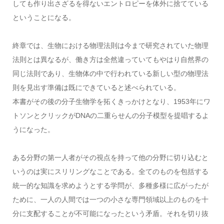
しても作り出さざるを得ないエントロピーを体外に捨てている
ということになる。
終章では、生物における物理法則は今まで研究されていた物理
法則とは異なるが、働き方は全然違っていてもやはり自然界の
同じ法則であり、生物体の中で行われている新しい型の物理法
則を見出す準備は既にできていると述べられている。
本書がその後の分子生物学を拓くきっかけとなり、1953年にワ
トソンとクリックがDNAの二重らせんの分子模型を提唱するよ
うになった。
ある分野の第一人者がその視点を持って他の分野に切り込むと
いうのは実にスリリングなことである。全てのものを包括する
統一的な知識を求めようとする学問が、多種多様に広がったが
ために、一人の人間では一つの小さな専門領域以上のものを十
分に支配することが不可能になったという矛盾。それを切り抜