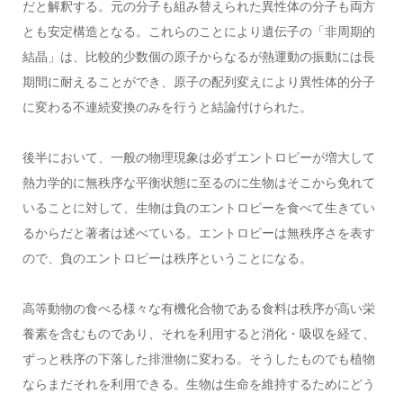
だと解釈する。元の分子も組み替えられた異性体の分子も両方
とも安定構造となる。これらのことにより遺伝子の「非周期的
結晶」は、比較的少数個の原子からなるが熱運動の振動には長
期間に耐えることができ、原子の配列変えにより異性体的分子
に変わる不連続変換のみを行うと結論付けられた。
後半において、一般の物理現象は必ずエントロピーが増大して
熱力学的に無秩序な平衡状態に至るのに生物はそこから免れて
いることに対して、生物は負のエントロピーを食べて生きてい
るからだと著者は述べている。エントロピーは無秩序さを表す
ので、負のエントロピーは秩序ということになる。
高等動物の食べる様々な有機化合物である食料は秩序が高い栄
養素を含むものであり、それを利用すると消化・吸収を経て、
ずっと秩序の下落した排泄物に変わる。そうしたものでも植物
ならまだそれを利用できる。生物は生命を維持するためにどう