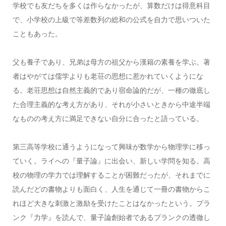
学校でも友だちを多くは作らなかったが、算数だけは得意科目
で、小学校の上級で等差数列の総和の公式を自力で思いついた
こともあった。
父も養子であり、兄弟は母方の祖父から漢籍の素養を学ぶ。著
者はやがては儒学よりも老荘の思想に惹かれていくようにな
る。老荘思想は自然主義的であり宿命論的だが、一種の徹底し
た合理主義的な考え方があり、それが小さいときから中途半端
なものの考え方に満足できない自分に合ったと語っている。
第三高等学校に通うようになって興味が数学から物理学に移っ
ていく。ライへの『量子論』に出会い、新しい学問を知る。高
校の物理の学力では理解することが困難だったが、それまでに
読んだどの書物よりも面白く、人生を通じて一冊の書物からこ
れほど大きな刺激と激励を受けたことはなかったという。プラ
ンク『力学』を読んで、量子論創始者であるプランクの透徹し