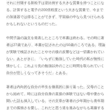
それに付随する新粒子は逆比例する大きな質量を持つことにな
る。計算すると電子の200倍程度という大きな質量で、今まで
の加速器では得ることができず、宇宙線の中なら見つけられる
かもしれないというものだった。
中間子論の論文を発表したところで本書は終わる。その時に著
者は27歳であり、本書が記されたのは50歳のころである。理論
が実験で検証されたことやその後の反響などは一切書かれてい
ない。あとがきに、「いちずに勉強していた時代の私が無性に
懐かしく、これより先の勉強以外のことに時間を取られていく
自分が悲しくなってきそうだ」とある。
著者は内向的な自分の半生を徹底的に振り返った。父母のこと
から始めて、時には自分自身の直接の体験ではない母や妻から
聞いた話も挿入している。その文章が著者の少年期から青年期
までの孤独さを愛し、これだと思う道を進みながらも葛藤する