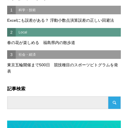
1
科学・技術
Excelにも誤差がある？ 浮動小数点演算誤差の正しい回避法
2
Local
春の花が楽しめる 福島県内の散歩道
3
社会・経済
東京五輪開催まで500日 競技種目のスポーツピトグラムを発
表
記事検索