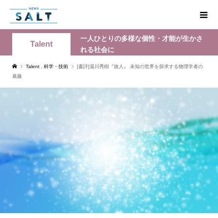
一人ひとりの多様な個性・才能が生かさ
Talent
れる社会に
Talent
,
科学・技術
[書評]湯川秀樹『旅人』 未知の世界を探求する物理学者の
葛藤