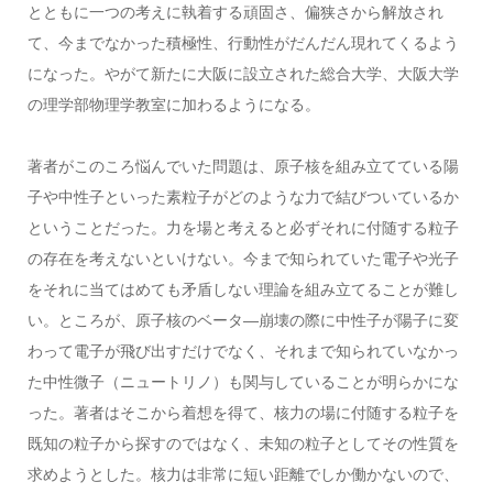
とともに一つの考えに執着する頑固さ、偏狭さから解放され
て、今までなかった積極性、行動性がだんだん現れてくるよう
になった。やがて新たに大阪に設立された総合大学、大阪大学
の理学部物理学教室に加わるようになる。
著者がこのころ悩んでいた問題は、原子核を組み立てている陽
子や中性子といった素粒子がどのような力で結びついているか
ということだった。力を場と考えると必ずそれに付随する粒子
の存在を考えないといけない。今まで知られていた電子や光子
をそれに当てはめても矛盾しない理論を組み立てることが難し
い。ところが、原子核のベータ―崩壊の際に中性子が陽子に変
わって電子が飛び出すだけでなく、それまで知られていなかっ
た中性微子（ニュートリノ）も関与していることが明らかにな
った。著者はそこから着想を得て、核力の場に付随する粒子を
既知の粒子から探すのではなく、未知の粒子としてその性質を
求めようとした。核力は非常に短い距離でしか働かないので、