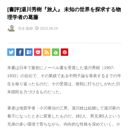
[書評]湯川秀樹『旅人』 未知の世界を探求する物
理学者の葛藤
宮永 龍樹
2022.08.24
本書は日本で最初にノーベル書を受賞した湯川秀樹（1907-
1932）の自伝で、その業績である中間子論を発表するまでの半
生を振り返ったものだ。その受賞は、敗戦に打ちひしがれた日
本国民を力づけるものだった。
著者は地質学者・小川琢治の三男。湯川姓は結婚して湯川家の
養子になったときに変更したものだ。姉2人、男兄弟5人という
兄弟の多い環境で育ちながら、内向的な性格を深めていく。小