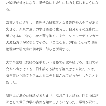
た論理が好きになり、量子論にも余計に魅力を感じるようにな
る。
京都大学に進学し、物理学の研究者となる道以外の全てが消え
失せる。新興の量子力学は急速に生長し、自分もその進歩に貢
献できるのではないかと夢を抱く。また、シュレーディンガー
の波動力学が登場してそのとりこになる。3年生になって理論
物理学の研究室に朝永振一郎らと所属する。
大学卒業後は無給の副手という資格で研究を続ける。無口で研
究室へ出かけても一日中誰とも話さず論文ばかり読んでいた。
折角書いた論文をフェルミに先を越されてがっかりしたことも
あった。
親同士が決めた縁談がまとまり、湯川スミと結婚。同じ頃に講
師として量子力学の講義を始めるようになった。環境が変わる