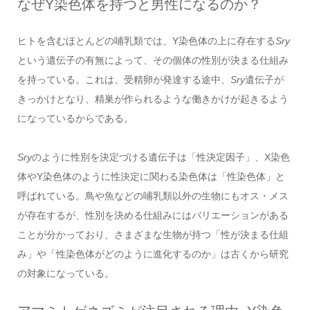
なぜY染色体を持つと男性になるのか？
ヒトを含むほとんどの哺乳類では、Y染色体の上に存在する
Sry
という遺伝子の有無によって、その個体の性別が決まる仕組み
を持っている。これは、受精卵が発達する途中、
Sry
遺伝子が
きっかけとなり、精巣が作られるような働きかけが起きるよう
になっているからである。
Sry
のように性別を決定づける遺伝子は「性決定因子」、X染色
体やY染色体のように性決定に関わる染色体は「性染色体」と
呼ばれている。鳥や魚などの哺乳類以外の生物にもオス・メス
が存在するが、性別を決める仕組みにはバリエーションがある
ことが分かっており、さまざまな生物が持つ「性が決まる仕組
み」や「性染色体がどのように進化するのか」は古くから研究
の対象になっている。