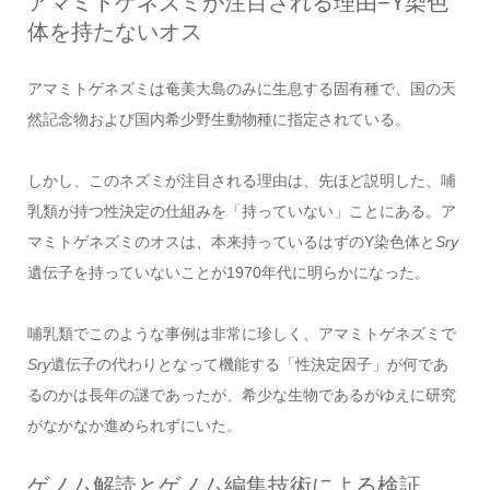
アマミトゲネズミが注目される理由−Y染色
体を持たないオス
アマミトゲネズミは奄美大島のみに生息する固有種で、国の天
然記念物および国内希少野生動物種に指定されている。
しかし、このネズミが注目される理由は、先ほど説明した、哺
乳類が持つ性決定の仕組みを「持っていない」ことにある。ア
マミトゲネズミのオスは、本来持っているはずのY染色体と
Sry
遺伝子を持っていないことが1970年代に明らかになった。
哺乳類でこのような事例は非常に珍しく、アマミトゲネズミで
Sry
遺伝子の代わりとなって機能する「性決定因子」が何であ
るのかは長年の謎であったが、希少な生物であるがゆえに研究
がなかなか進められずにいた。
ゲノム解読とゲノム編集技術による検証