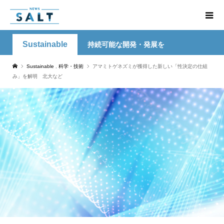
Sustainable
持続可能な開発・発展を
Sustainable
,
科学・技術
アマミトゲネズミが獲得した新しい「性決定の仕組
み」を解明 北大など