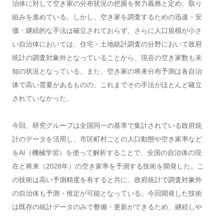
治体に対して空き家の分布状況の把握を努力義務と定め、取り
組みを進めている。しかし、空き家を調査するための迅速・安
価・継続的な手法は確立されておらず、さらに人口規模が小さ
い自治体においては、住宅・土地統計調査の分野において政府
統計の調査対象外となっていることから、現在の空き家数も未
知の状況となっている。また、空き家の将来分布予測は各自治
体で高い需要があるものの、これまでその手法がほとんど確立
されていなかった。
今回、研究グループは全国同一の基準で集計されている政府統
計のデータを活用し、市区町村ごとの人口動態や空き家率など
をAI（機械学習）を使って解析することで、全国の自治体の現
在と将来（2028年）の空き家率を予測する技術を開発した。こ
の技術は高い予測精度を有すると共に、政府統計で調査対象外
の自治体も予測・推定が可能となっている。今回開発した技術
は既存の統計データのみで整備・更新ができるため、継続しや