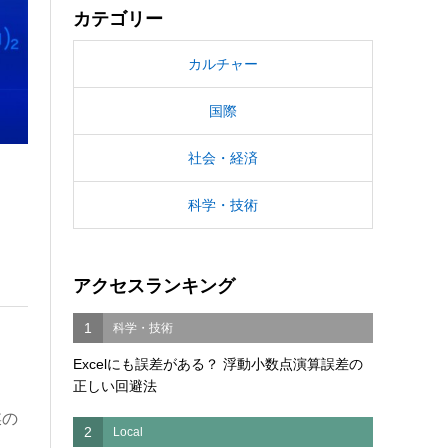
カテゴリー
カルチャー
国際
社会・経済
科学・技術
アクセスランキング
1
科学・技術
Excelにも誤差がある？ 浮動小数点演算誤差の
正しい回避法
媒の
2
Local