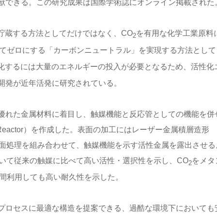
献できる。この研究成果は国際学術誌にオンライン掲載された
貯蔵する方法としてだけではなく、CO
を有用な化学工業原料
2
てゼロにする「カーボンニュートラル」を実現する方法として
化するには大量のエネルギーの投入が必要となるため、活性化
開発が近年活発に研究されている。
優れた金属材料に着目し、触媒機能と反応管としての機能を併
tic Reactor）を作成した。表面の加工にはレーザー金属積層造形
術と電気化学的表面処理を組み合わせて、触媒機能を示す活性金属を露出させ
いて従来の触媒に比べて高い活性・選択性を示し、CO
をメタ
2
時間利用しても高い耐久性を示した。
プロセスに最適な構造を提案できる、過酷な環境下においても