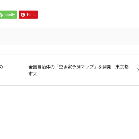
feedly
Pin it
の
全国自治体の「空き家予測マップ」を開発 東京都
市大