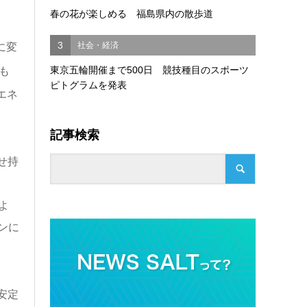
。
春の花が楽しめる 福島県内の散歩道
3
社会・経済
に変
東京五輪開催まで500日 競技種目のスポーツ
も
ピトグラムを発表
エネ
記事検索
せ持
るよ
ンに
安定