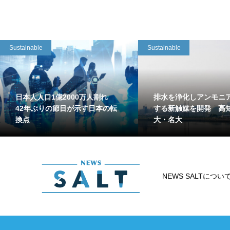
Sustainable
Sustainable
日本人人口1億2000万人割れ
排水を浄化しアンモニ
42年ぶりの節目が示す日本の転
する新触媒を開発 高
換点
大・名大
NEWS SALTについ