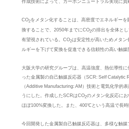
作成技術によって、カーボンニュートラル実現に貢
CO
をメタン化することは、高密度でエネルギーを
2
換することで、2050年までにCO
の排出を全体とし
2
有望視されている。CO
は安定性が高いためメタン
2
ルギーを下げて変換を促進できる信頼性の高い触媒
大阪大学の研究グループは、高温強度、熱伝導性に
った金属製の自己触媒反応器（SCR: Self Cataly
（Additive Manufacturing: AM）技
うにした。作成したSCRはCO
のメタン化反応にお
2
ほぼ100%変換した。また、400℃という高温で長
今回開発した金属製自己触媒反応器は、多様な触媒