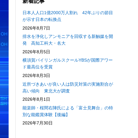
新着記事
日本人人口1億2000万人割れ 42年ぶりの節目
が示す日本の転換点
2026年8月7日
排水を浄化しアンモニアを回収する新触媒を開
発 高知工科大・名大
2026年8月5日
横須賀バイリンガルスクールYBSが国際アワー
ド最高位を受賞
2026年8月3日
近所づきあいが良い人は防災対策の実施割合が
高い傾向 東北大が調査
2026年8月1日
能楽師・桜間右陣氏による「富士見舞台」の特
別な能鑑賞体験【後編】
2026年7月30日