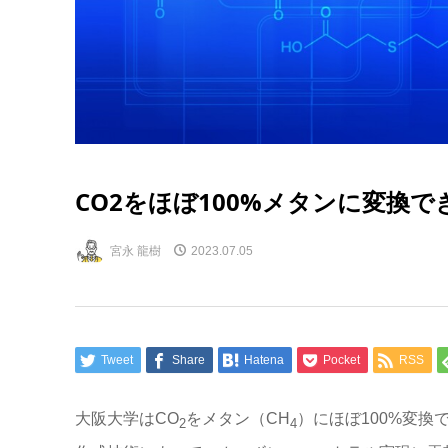
CO2をほぼ100%メタンに変換
宮永 龍樹
2023.07.05
Tweet
Share
Hatena
Pocket
RSS
大阪大学はCO
をメタン（CH
）にほぼ100%変
2
4