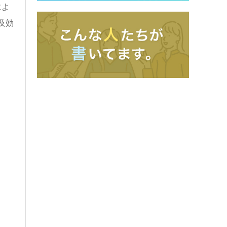
によ
及効