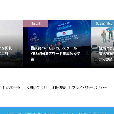
Talent
Sustainable
アを回収
横須賀バイリンガルスクール
近所づき
知工科
YBSが国際アワード最高位を受
策の実施
賞
大が調査
て
記者一覧
お問い合わせ
利用規約
プライバシーポリシー