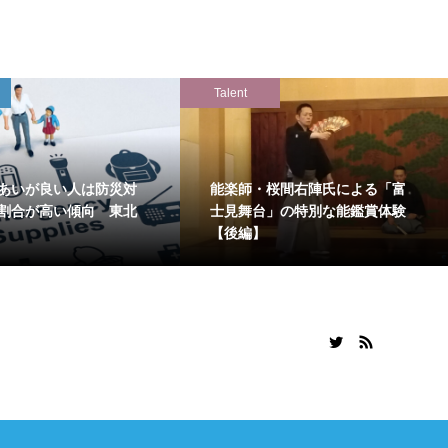
Talent
あいが良い人は防災対
能楽師・桜間右陣氏による「富
割合が高い傾向 東北
士見舞台」の特別な能鑑賞体験
【後編】