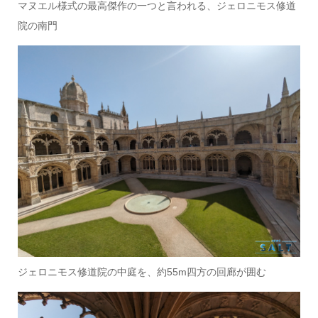
マヌエル様式の最高傑作の一つと言われる、ジェロニモス修道
院の南門
ジェロニモス修道院の中庭を、約55m四方の回廊が囲む