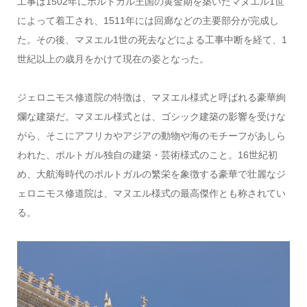
工事は1502年にポルトガル王国の黄金期を築いたマヌエル1世
によって着工され、1511年には回廊などの主要部分が完成し
た。その後、マヌエル1世の死去などによる工事中断を経て、1
世紀以上の歳月をかけて現在の姿となった。
ジェロニモス修道院の特徴は、マヌエル様式と呼ばれる豪華絢
爛な建築だ。マヌエル様式とは、ゴシック建築の影響を受けな
がら、そこにアフリカやアジアの動物や海のモチーフがあしら
われた、ポルトガル独自の建築・芸術様式のこと。16世紀初
め、大航海時代のポルトガルの繁栄を象徴する豪華で壮麗なジ
ェロニモス修道院は、マヌエル様式の最高傑作とも称されてい
る。