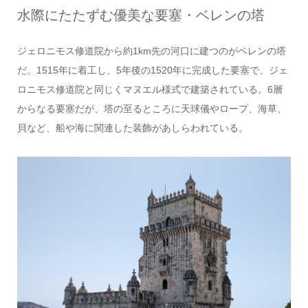
水際にたたずむ優美な要塞・ベレンの塔
ジェロニモス修道院から約1km先の河口に建つのがベレンの塔
だ。1515年に着工し、5年後の1520年に完成した要塞で、ジェ
ロニモス修道院と同じくマヌエル様式で建築されている。6層
からなる要塞だが、塔の至るところに天球儀やロープ、海草、
貝など、船や海に関連した装飾があしらわれている。