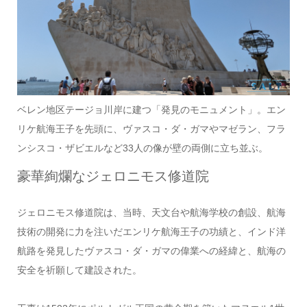
ベレン地区テージョ川岸に建つ「発見のモニュメント」。エン
リケ航海王子を先頭に、ヴァスコ・ダ・ガマやマゼラン、フラ
ンシスコ・ザビエルなど33人の像が壁の両側に立ち並ぶ。
豪華絢爛なジェロニモス修道院
ジェロニモス修道院は、当時、天文台や航海学校の創設、航海
技術の開発に力を注いだエンリケ航海王子の功績と、インド洋
航路を発見したヴァスコ・ダ・ガマの偉業への経緯と、航海の
安全を祈願して建設された。