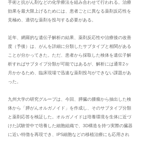
手術と抗がん剤などの化学療法を組み合わせて行われる。治療
効果を最大限上げるためには、患者ごとに異なる薬剤反応性を
見極め、適切な薬剤を投与する必要がある。
近年、網羅的な遺伝子解析の結果、薬剤反応性や治療後の改善
度（予後）は、がんを詳細に分類したサブタイプと相関がある
ことが分かってきた。ただ、患者から採取した検体を遺伝子解
析すればサブタイプ分類が可能ではあるが、解析には通常2ヶ
月かかるため、臨床現場で迅速な薬剤投与ができない課題があ
った。
九州大学の研究グループは、今回、膵臓の腫瘤から抽出した検
体から「膵がんオルガノイド」を作成し、そのサブタイプ分類
と薬剤応答を検証した。オルガノイドは培養環境を生体に近づ
けた試験管中で培養した細胞組織で、3D構造を持つ実際の臓器
に近い特徴を再現でき、IPS細胞などの移植治療にも応用され