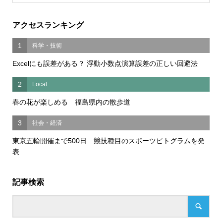
アクセスランキング
1
科学・技術
Excelにも誤差がある？ 浮動小数点演算誤差の正しい回避法
2
Local
春の花が楽しめる 福島県内の散歩道
3
社会・経済
東京五輪開催まで500日 競技種目のスポーツピトグラムを発
表
記事検索