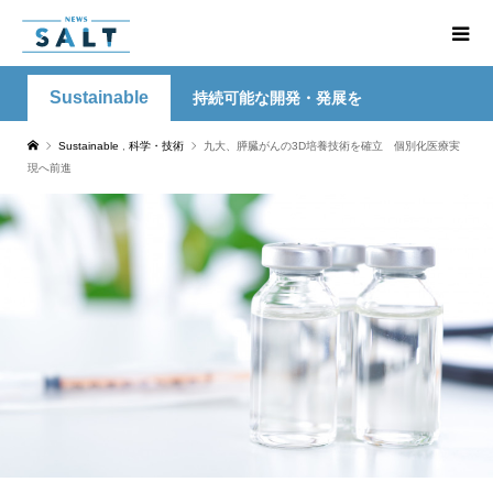
Sustainable
持続可能な開発・発展を
Sustainable
,
科学・技術
九大、膵臓がんの3D培養技術を確立 個別化医療実
現へ前進