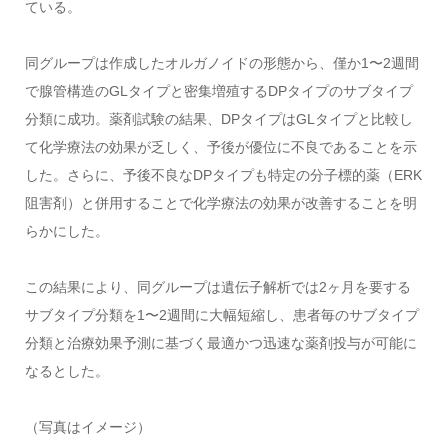
ている。
同グループは作成したオルガノイドの形態から、僅か1〜2週間
で腺管構造のGLタイプと密集増殖するDPタイプのサブタイプ
分類に成功。薬剤試験の結果、DPタイプはGLタイプと比較し
て化学療法の効果が乏しく、予後が優位に不良であることを示
した。さらに、予後不良なDPタイプも特定の分子標的薬（ERK
阻害剤）と併用することで化学療法の効果が改善することを明
らかにした。
この結果により、同グループは遺伝子解析では2ヶ月を要する
サブタイプ分類を1〜2週間に大幅短縮し、患者毎のサブタイプ
分類と治療効果予測に基づく最適かつ迅速な薬剤投与が可能に
なるとした。
（写真はイメージ）