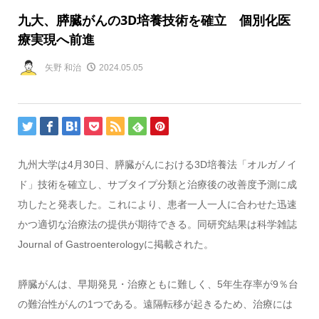
九大、膵臓がんの3D培養技術を確立 個別化医
療実現へ前進
矢野 和治
2024.05.05
九州大学は4月3
0
日、膵臓がんにおける3D培養法「オルガノイ
ド」技術を確立し、サブタイプ分類と治療後の改善度予測に成
功したと発表した。これにより、患者一人一人に合わせた迅速
かつ適切な治療法の提供が期待できる。同研究結果は科学雑誌
Journal of Gastroenterologyに掲載された。
膵臓がんは、早期発見・治療ともに難しく、5年生存率が9％台
の難治性がんの1つである。遠隔転移が起きるため、治療には