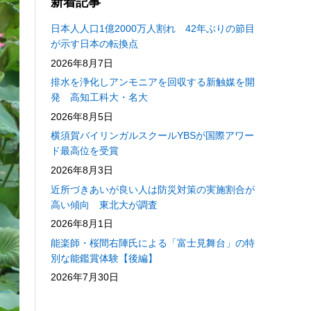
新着記事
日本人人口1億2000万人割れ 42年ぶりの節目
が示す日本の転換点
2026年8月7日
排水を浄化しアンモニアを回収する新触媒を開
発 高知工科大・名大
2026年8月5日
横須賀バイリンガルスクールYBSが国際アワー
ド最高位を受賞
2026年8月3日
近所づきあいが良い人は防災対策の実施割合が
高い傾向 東北大が調査
2026年8月1日
能楽師・桜間右陣氏による「富士見舞台」の特
別な能鑑賞体験【後編】
2026年7月30日