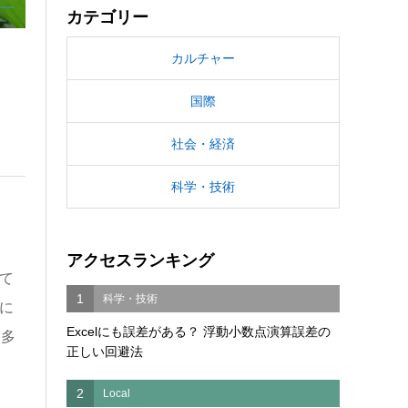
カテゴリー
カルチャー
国際
社会・経済
科学・技術
アクセスランキング
て
1
科学・技術
に
Excelにも誤差がある？ 浮動小数点演算誤差の
、多
正しい回避法
2
Local