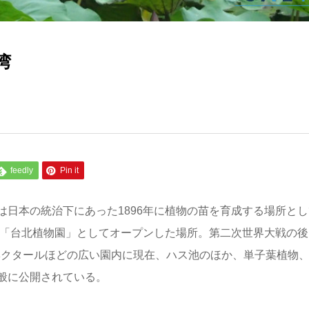
湾
feedly
Pin it
日本の統治下にあった1896年に植物の苗を育成する場所とし
園「台北植物園」としてオープンした場所。第二次世界大戦の後
ヘクタールほどの広い園内に現在、ハス池のほか、単子葉植物
般に公開されている。