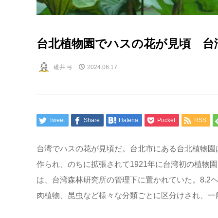
台北植物園でハスの花が見頃 台
碓井 弓
2024.06.17
Tweet
Share
Hatena
Pocket
RSS
台湾でハスの花が見頃だ。台北市にある台北植物園は
作られ、のちに拡張されて1921年に台湾初の植物
は、台湾森林研究所の管理下に置かれていた。8.2
肉植物、昆虫など様々な分類ごとに区分けされ、一