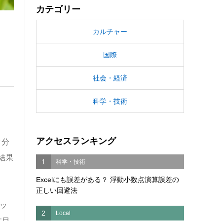
カテゴリー
カルチャー
国際
社会・経済
科学・技術
アクセスランキング
タ分
結果
1
科学・技術
Excelにも誤差がある？ 浮動小数点演算誤差の
正しい回避法
ッ
2
Local
注目