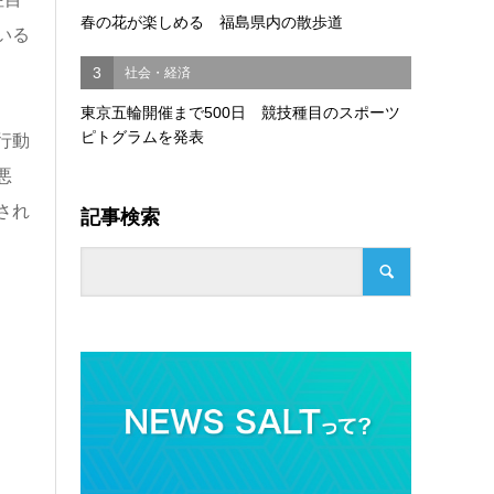
春の花が楽しめる 福島県内の散歩道
いる
3
社会・経済
東京五輪開催まで500日 競技種目のスポーツ
ピトグラムを発表
行動
悪
され
記事検索