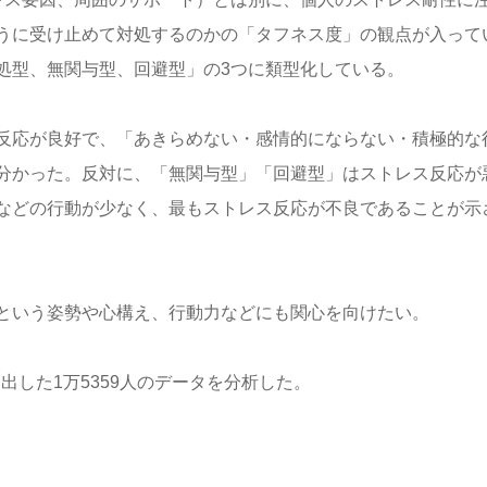
うに受け止めて対処するのかの「タフネス度」の観点が入って
処型、無関与型、回避型」の3つに類型化している。
反応が良好で、「あきらめない・感情的にならない・積極的な
分かった。反対に、「無関与型」「回避型」はストレス反応が
などの行動が少なく、最もストレス反応が不良であることが示
という姿勢や心構え、行動力などにも関心を向けたい。
出した1万5359人のデータを分析した。