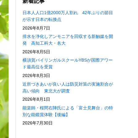
新着記事
日本人人口1億2000万人割れ 42年ぶりの節目
が示す日本の転換点
2026年8月7日
排水を浄化しアンモニアを回収する新触媒を開
発 高知工科大・名大
2026年8月5日
横須賀バイリンガルスクールYBSが国際アワー
ド最高位を受賞
2026年8月3日
近所づきあいが良い人は防災対策の実施割合が
高い傾向 東北大が調査
2026年8月1日
能楽師・桜間右陣氏による「富士見舞台」の特
別な能鑑賞体験【後編】
2026年7月30日