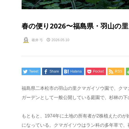
春の便り2026〜福島県・羽山の
碓井 弓
2026.05.10
Tweet
Share
Hatena
Pocket
RSS
福島県二本松市の羽山の里クマガイソウ園で、クマ
ガーデンとして一般公開している庭園で、杉林の下
もともと、1974年に土地の所有者が2株植えたの
になっている。クマガイソウはラン科の多年草で、