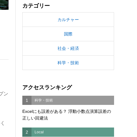
カテゴリー
カルチャー
国際
社会・経済
科学・技術
アクセスランキング
プン
1
科学・技術
Excelにも誤差がある？ 浮動小数点演算誤差の
正しい回避法
かく
2
Local