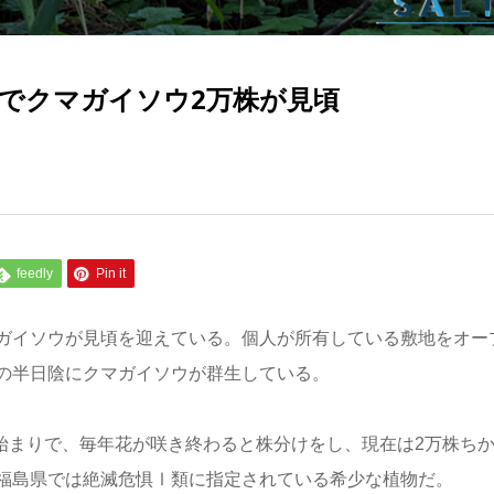
里でクマガイソウ2万株が見頃
feedly
Pin it
ガイソウが見頃を迎えている。個人が所有している敷地をオー
の半日陰にクマガイソウが群生している。
が始まりで、毎年花が咲き終わると株分けをし、現在は2万株ち
福島県では絶滅危惧Ⅰ類に指定されている希少な植物だ。