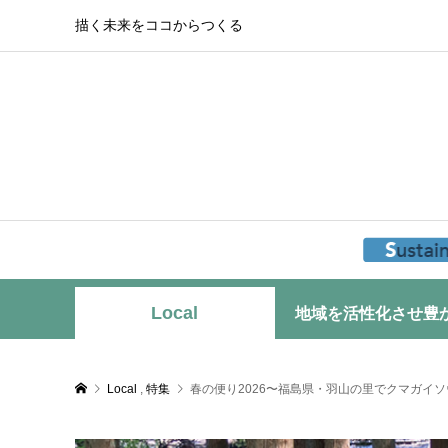
描く未来をココからつくる
Local
地域を活性化させ豊
Local
,
特集
春の便り2026〜福島県・羽山の里でクマガイソ