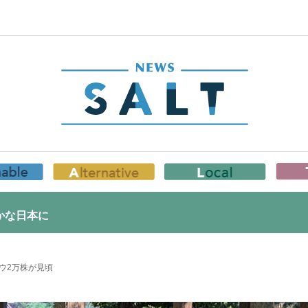
かな日本に
ウ2万株が見頃