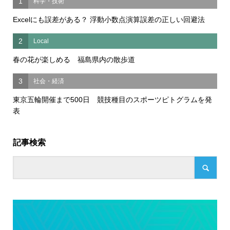
1
科学・技術
Excelにも誤差がある？ 浮動小数点演算誤差の正しい回避法
2
Local
春の花が楽しめる 福島県内の散歩道
3
社会・経済
東京五輪開催まで500日 競技種目のスポーツピトグラムを発
表
記事検索