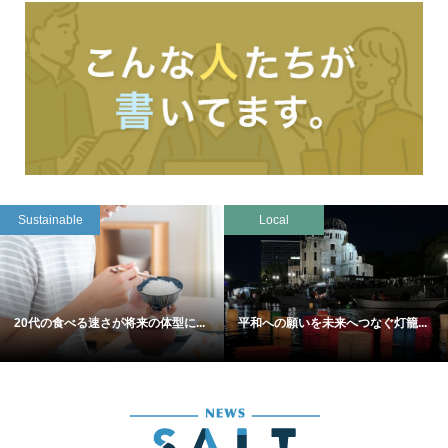
Sustainable
Local
20代の食べる速さが将来の体型に...
平和への願いを未来へつなぐ灯籠...