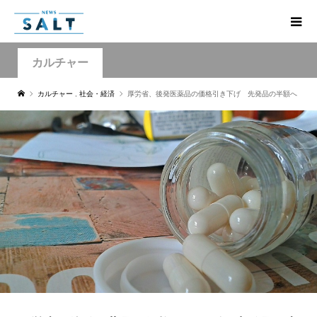
カルチャー
カルチャー
,
社会・経済
厚労省、後発医薬品の価格引き下げ 先発品の半額へ