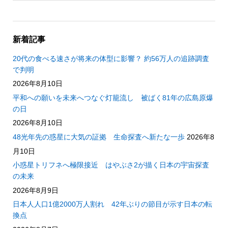
新着記事
20代の食べる速さが将来の体型に影響？ 約56万人の追跡調査
で判明
2026年8月10日
平和への願いを未来へつなぐ灯籠流し 被ばく81年の広島原爆
の日
2026年8月10日
48光年先の惑星に大気の証拠 生命探査へ新たな一歩
2026年8
月10日
小惑星トリフネへ極限接近 はやぶさ2が描く日本の宇宙探査
の未来
2026年8月9日
日本人人口1億2000万人割れ 42年ぶりの節目が示す日本の転
換点