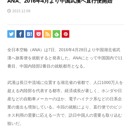
ANA、2016年4月より中国武漢へ直行便開始
2015.12.09
全日本空輸（ANA）は7日、2016年4月28日より中国湖北省武
漢へ旅客便を就航すると発表した。ANAにとって中国国内で11
番目、中国内陸部2番目の就航都市となる。
武漢は長江中流域に位置する湖北省の省都で、人口1000万人を
超える内陸部を代表する都市。経済成長が著しく、ホンダや日
産などの自動車メーカーのほか、電子ハイテク系などの日系企
業の進出も増加している。今回の就航により、直行便でのビジ
ネス利用の需要に応える一方で、訪日中国人の需要も取り込む
狙いだ。