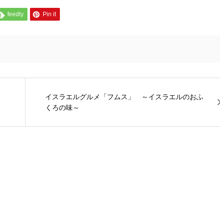
feedly
Pin it
イスラエルグルメ「フムス」 ～イスラエルのおふ
くろの味～