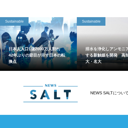
Sustainable
Sustainable
日本人人口1億2000万人割れ
排水を浄化しアンモニ
42年ぶりの節目が示す日本の転
する新触媒を開発 高
換点
大・名大
NEWS SALTについ