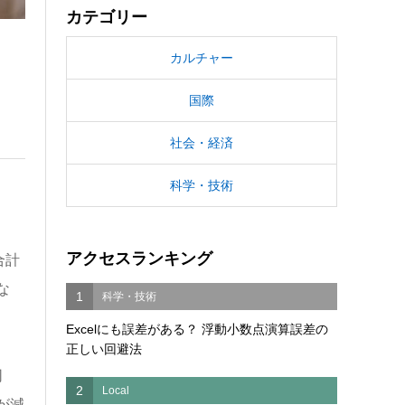
カテゴリー
カルチャー
国際
社会・経済
科学・技術
アクセスランキング
合計
な
1
科学・技術
Excelにも誤差がある？ 浮動小数点演算誤差の
正しい回避法
同
2
Local
が減