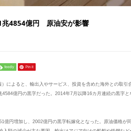
兆4854億円 原油安が影響
feedly
Pin it
速報）によると、輸出入やサービス、投資を含めた海外との取引
4584億円の黒字だった。2014年7月以降16カ月連続の黒字と
51億円増加し、2002億円の黒字転嫁化となった。原油価格が
伴う、輸入額の減少が主な要因。輸出はアジア向けの船舶や鉄鋼など