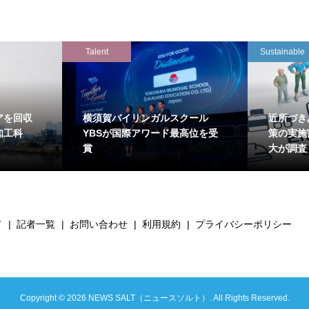
Talent
Sustainable
アを回収
横須賀バイリンガルスクール
近所づき
知工科
YBSが国際アワード最高位を受
策の実施
賞
大が調査
て
記者一覧
お問い合わせ
利用規約
プライバシーポリシー
Copyright ©
2026
NEWS SALT（ニュースソルト）. All Rights Reserved.