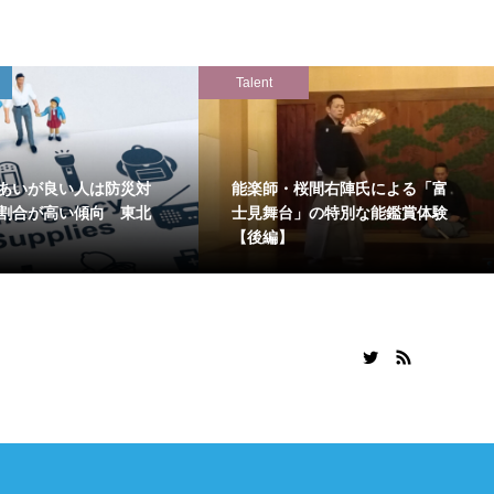
Talent
あいが良い人は防災対
能楽師・桜間右陣氏による「富
割合が高い傾向 東北
士見舞台」の特別な能鑑賞体験
【後編】