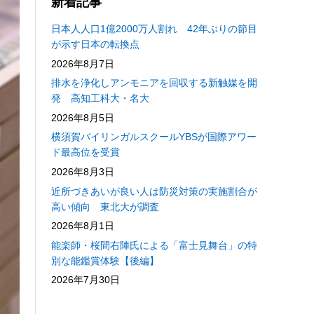
新着記事
日本人人口1億2000万人割れ 42年ぶりの節目
が示す日本の転換点
2026年8月7日
排水を浄化しアンモニアを回収する新触媒を開
発 高知工科大・名大
2026年8月5日
横須賀バイリンガルスクールYBSが国際アワー
ド最高位を受賞
2026年8月3日
近所づきあいが良い人は防災対策の実施割合が
高い傾向 東北大が調査
2026年8月1日
能楽師・桜間右陣氏による「富士見舞台」の特
別な能鑑賞体験【後編】
2026年7月30日