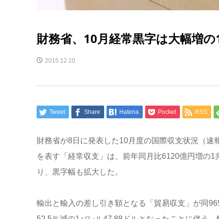
財務省、10月経常黒字は大幅増の1
2015.12.10
Tweet
Share
Hatena
Pocket
RSS
財務省が8日に発表した10月度の国際収支状況（
を表す「経常収支」は、前年同月比6120億円増の1兆
り、黒字幅も拡大した。
輸出と輸入の差し引き額となる「貿易収支」が同96
52.5％減の1バレル47.88ドルとなったことに