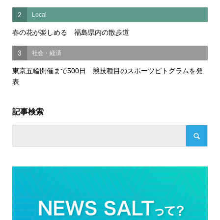
2
Local
春の花が楽しめる 福島県内の散歩道
3
社会・経済
東京五輪開催まで500日 競技種目のスポーツピトグラムを発
表
記事検索