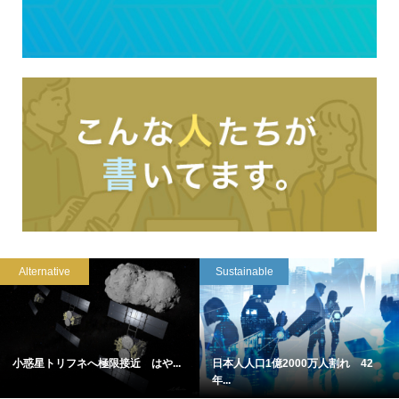
Alternative
Sustainable
小惑星トリフネへ極限接近 はや...
日本人人口1億2000万人割れ 42
年...