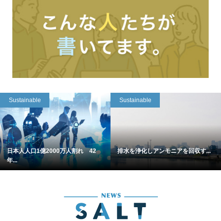
Sustainable
Sustainable
日本人人口1億2000万人割れ 42
排水を浄化しアンモニアを回収す...
年...