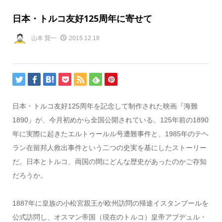
日本・トルコ友好125周年に寄せて
山本 賢一
2015.12.18
日本・トルコ友好125周年を記念して制作された映画『海難
1890』が、今月初めから全国公開されている。125年前の1890
年に実際に起きたエルトゥールル号遭難事件と、1985年のテヘ
ラン在留邦人救出事件という二つの史実を基にしたストーリー
だ。日本とトルコ、両国の間にどんな歴史があったのかご存知
だろうか。
1887年に皇族の小松宮親王が欧州訪問の帰途イスタンブールを
公式訪問し、オスマン帝国（現在のトルコ）皇帝アブデュル・