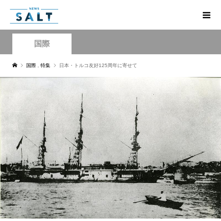
国際
国際
,
特集
日本・トルコ友好125周年に寄せて