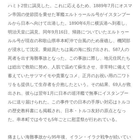
ハミト2世に謁見した。これに応えるため、1889年7月にオスマ
ン帝国の使節団を乗せた軍艦エルトゥールル号がイスタンブー
ルから日本へ向けて出港した。1890年6月に横浜港へ到着し、
明治天皇に謁見。同年9月16日、帰路についていたエルトゥー
ルル号が現在の和歌山県串本町沖で台風のため座礁し、機関部
が浸水して沈没。乗組員たちは嵐の海に投げ出され、587人の
死者を出す海難事故となった。この事故に際し、地元住民たち
は総出で救助に努め、人肌で温めて蘇生させ、非常時に備えて
蓄えていたサツマイモや貴重なコメ、正月のお祝い用の二ワト
リをも提供して生存者を介抱したという。その結果、69人が救
出され、彼らは翌年1月に日本の巡洋艦で無事にイスタンブー
ルに送り届けられた。この事件での日本の手厚い対応はトルコ
の歴史教科書にも掲載され、日本・トルコ友好の原点となっ
た。串本町では今でも5年ごとに慰霊祭が行われている。
痛ましい海難事故から95年後、イラン・イラク戦争が続いてい