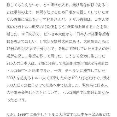
頼してもらえないか」との連絡が入る。無鉄砲な依頼であるこ
とは承知の上で、仲間を助けるため日頃から親しくしていたオ
ザル首相に電話をかけて頼み込んだ。オザル首相は、日本人救
援のためトルコ航空の特別便をもう1機追加派遣することを決
断した。18日の夕方、ビルセル大使から「日本人の搭乗希望者
数を教えてほしい」と電話が野村大使にあり、大使館員たちは
19日の明け方まで手分けして、各地に避難していた日本人の居
場所を探し、希望を募って回った。こうして空港に集まった
215人の日本人は、2機に分乗して無差別攻撃開始の2時間前に
トルコ領空へと脱出できた。一方、テヘランに滞在していた
600人を超えるトルコ人で搭乗したのは100人ほどだけで、残る
500人近くは数日かけて陸路を車で脱出した。緊急時に日本人
の搭乗を優先したことについて、トルコ国内では非難も出なか
ったという。
なお、1999年に発生したトルコ大地震では日本から緊急援助隊