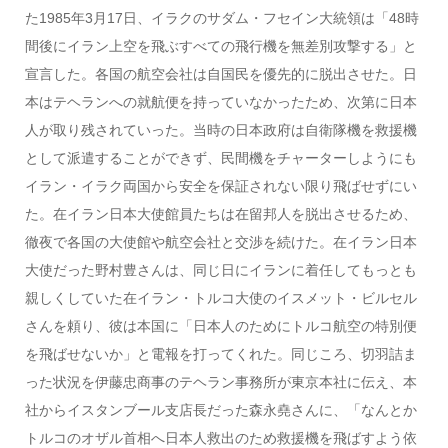
た1985年3月17日、イラクのサダム・フセイン大統領は「48時
間後にイラン上空を飛ぶすべての飛行機を無差別攻撃する」と
宣言した。各国の航空会社は自国民を優先的に脱出させた。日
本はテヘランへの就航便を持っていなかったため、次第に日本
人が取り残されていった。当時の日本政府は自衛隊機を救援機
として派遣することができず、民間機をチャーターしようにも
イラン・イラク両国から安全を保証されない限り飛ばせずにい
た。在イラン日本大使館員たちは在留邦人を脱出させるため、
徹夜で各国の大使館や航空会社と交渉を続けた。在イラン日本
大使だった野村豊さんは、同じ日にイランに着任してもっとも
親しくしていた在イラン・トルコ大使のイスメット・ビルセル
さんを頼り、彼は本国に「日本人のためにトルコ航空の特別便
を飛ばせないか」と電報を打ってくれた。同じころ、切羽詰ま
った状況を伊藤忠商事のテヘラン事務所が東京本社に伝え、本
社からイスタンブール支店長だった森永堯さんに、「なんとか
トルコのオザル首相へ日本人救出のため救援機を飛ばすよう依