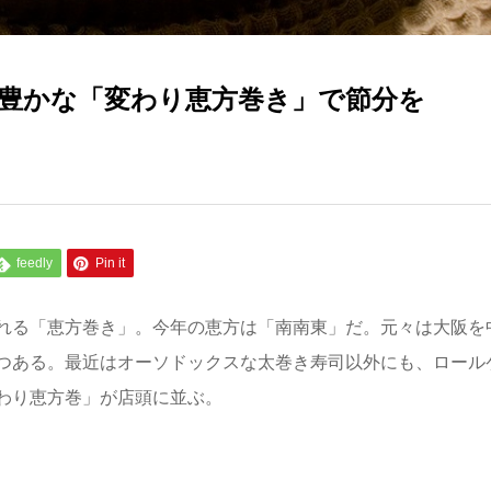
性豊かな「変わり恵方巻き」で節分を
feedly
Pin it
れる「恵方巻き」。今年の恵方は「南南東」だ。元々は大阪を
つある。最近はオーソドックスな太巻き寿司以外にも、ロール
わり恵方巻」が店頭に並ぶ。