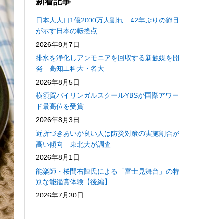
新着記事
日本人人口1億2000万人割れ 42年ぶりの節目
が示す日本の転換点
2026年8月7日
排水を浄化しアンモニアを回収する新触媒を開
発 高知工科大・名大
2026年8月5日
横須賀バイリンガルスクールYBSが国際アワー
ド最高位を受賞
2026年8月3日
近所づきあいが良い人は防災対策の実施割合が
高い傾向 東北大が調査
2026年8月1日
能楽師・桜間右陣氏による「富士見舞台」の特
別な能鑑賞体験【後編】
2026年7月30日