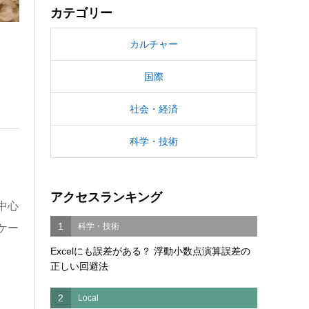
カテゴリー
カルチャー
国際
社会・経済
科学・技術
アクセスランキング
中心
1
科学・技術
ケー
Excelにも誤差がある？ 浮動小数点演算誤差の
正しい回避法
2
Local