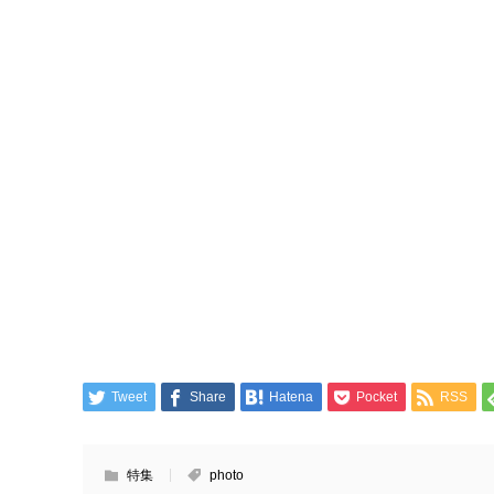
Tweet
Share
Hatena
Pocket
RSS
特集
photo