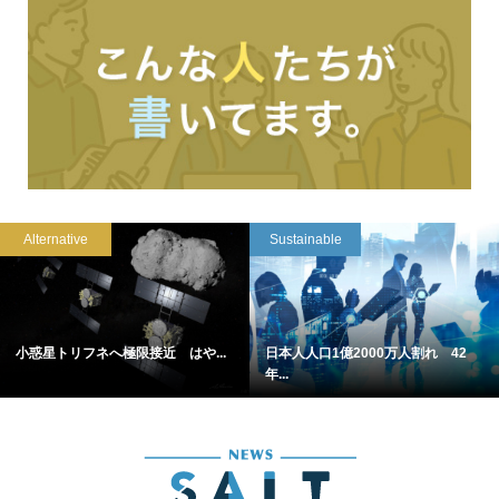
Alternative
Sustainable
小惑星トリフネへ極限接近 はや...
日本人人口1億2000万人割れ 42
年...