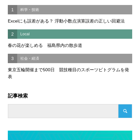
1
科学・技術
Excelにも誤差がある？ 浮動小数点演算誤差の正しい回避法
2
Local
春の花が楽しめる 福島県内の散歩道
3
社会・経済
東京五輪開催まで500日 競技種目のスポーツピトグラムを発
表
記事検索